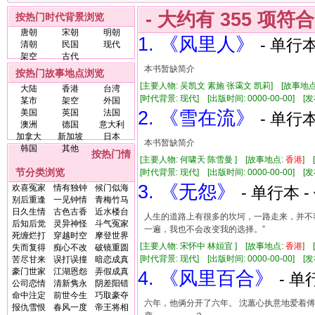
- 大约有
355
项符
按热门时代背景浏览
唐朝
宋朝
明朝
1. 《风里人》
- 单行本
清朝
民国
现代
架空
古代
本书暂缺简介
按热门故事地点浏览
[主要人物: 吴凯文 素施 张霭文 凯莉] [故事地点
大陆
香港
台湾
[时代背景: 现代] [出版时间: 0000-00-00] [发布
某市
架空
外国
美国
英国
法国
2. 《雪在流》
- 单行本
澳洲
德国
意大利
加拿大
新加坡
日本
本书暂缺简介
韩国
其他
按热门情
[主要人物: 何啸天 陈雪曼 ] [故事地点:
香港
] 
节分类浏览
[时代背景: 现代] [出版时间: 0000-00-00] [发布
3. 《无怨》
欢喜冤家
情有独钟
候门似海
- 单行本 -
别后重逢
一见钟情
青梅竹马
日久生情
古色古香
近水楼台
人生的道路上有很多的坎坷，一路走来，并不
后知后觉
灵异神怪
斗气冤家
一遍，我也不会改变我的选择。”
死缠烂打
穿越时空
摩登世界
[主要人物: 宋怀中 林姮宜 ] [故事地点:
香港
] 
失而复得
痴心不改
破镜重圆
[时代背景: 现代] [出版时间: 0000-00-00] [发布
苦尽甘来
误打误撞
暗恋成真
豪门世家
江湖恩怨
弄假成真
4. 《风里百合》
- 单
公司恋情
清新隽永
阴差阳错
命中注定
前世今生
巧取豪夺
六年，他俩分开了六年。 沈蕙心执意地爱着傅
报仇雪恨
春风一度
帝王将相