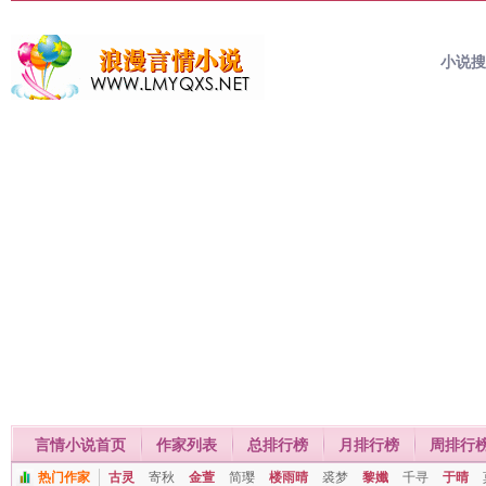
小说
言情小说首页
作家列表
总排行榜
月排行榜
周排行
热门作家
古灵
寄秋
金萱
简璎
楼雨晴
裘梦
黎孅
千寻
于晴