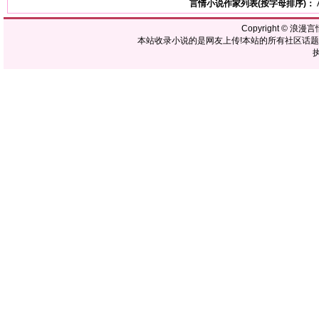
言情小说作家列表(按字母排序)：
Copyright ©
浪漫言
本站收录小说的是网友上传!本站的所有社区话
执