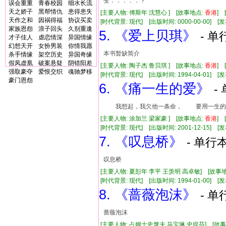
变．．．．．？
误会重重
青春校园
细水长流
天之娇子
黑帮情仇
患得患失
[主要人物: 傅斯年 沈慧心 ] [故事地点:
香港
]
天作之和
因祸得福
协议买卖
[时代背景: 现代] [出版时间: 0000-00-00] [发布
家族恩怨
浪子回头
久别重逢
5. 《爱上贝琪》
- 单
才子佳人
虐恋情深
异国情缘
幻想天开
女扮男装
你情我愿
本书暂缺简介
杀手情缘
架空历史
异国奇缘
假凤虚凰
破案悬疑
阴错阳差
[主要人物: 陶子杰 鲁贝琪 ] [故事地点:
香港
] 
强取豪夺
爱恨交织
魂驰梦移
[时代背景: 现代] [出版时间: 1994-04-01] [发布
豪门恩怨
6. 《痛一生的爱》
-
我想起，我欠他一条命， 要用一生的爱
[主要人物: 涂加兰 梁家豪 ] [故事地点:
香港
] 
[时代背景: 现代] [出版时间: 2001-12-15] [发
7. 《叹息桥》
- 单行本
叹息桥
[主要人物: 夏彭年 李平 王羡明 高卓敏] [故事
[时代背景: 现代] [出版时间: 1994-01-00] [发布
8. 《蔷薇泡沫》
- 单
蔷薇泡沫
[主要人物: 占姆士史篾夫 马宝琳 史提芬] [故事