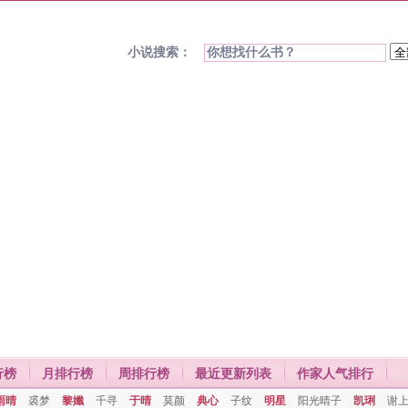
小说搜索：
行榜
月排行榜
周排行榜
最近更新列表
作家人气排行
雨晴
裘梦
黎孅
千寻
于晴
莫颜
典心
子纹
明星
阳光晴子
凯琍
谢