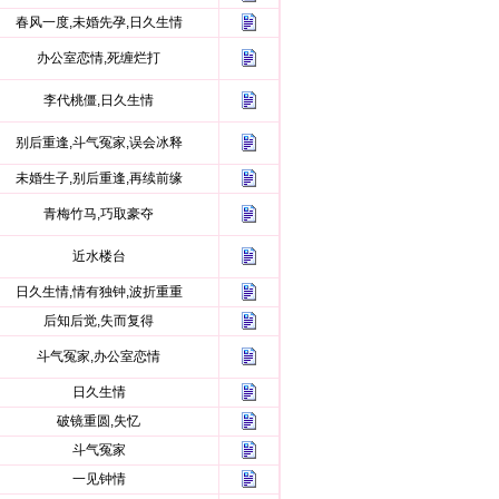
春风一度,未婚先孕,日久生情
办公室恋情,死缠烂打
李代桃僵,日久生情
别后重逢,斗气冤家,误会冰释
未婚生子,别后重逢,再续前缘
青梅竹马,巧取豪夺
近水楼台
日久生情,情有独钟,波折重重
后知后觉,失而复得
斗气冤家,办公室恋情
日久生情
破镜重圆,失忆
斗气冤家
一见钟情