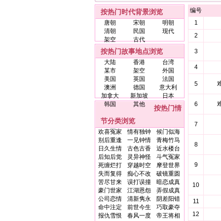
编号
按热门时代背景浏览
唐朝
宋朝
明朝
1
清朝
民国
现代
2
架空
古代
按热门故事地点浏览
3
大陆
香港
台湾
4
某市
架空
外国
美国
英国
法国
5
澳洲
德国
意大利
加拿大
新加坡
日本
韩国
其他
6
按热门情
节分类浏览
7
欢喜冤家
情有独钟
候门似海
别后重逢
一见钟情
青梅竹马
8
日久生情
古色古香
近水楼台
后知后觉
灵异神怪
斗气冤家
9
死缠烂打
穿越时空
摩登世界
失而复得
痴心不改
破镜重圆
苦尽甘来
误打误撞
暗恋成真
10
豪门世家
江湖恩怨
弄假成真
公司恋情
清新隽永
阴差阳错
11
命中注定
前世今生
巧取豪夺
12
报仇雪恨
春风一度
帝王将相