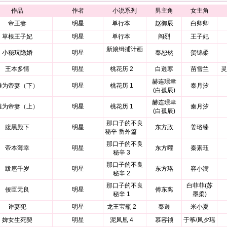
作品
作者
小说系列
男主角
女主角
帝王妻
明星
单行本
赵御辰
白卿卿
草根王子妃
明星
单行本
阎烈
王子妃
新娘缉捕计画
小秘玩隐婚
明星
秦恕然
贺锦柔
王本多情
明星
桃花历 2
白逍寒
苗雪兰
灵
赫连璟聿
难为帝妻（下）
明星
桃花历 1
秦月汐
(白孤辰)
赫连璟聿
难为帝妻（上）
明星
桃花历 1
秦月汐
(白孤辰)
那口子的不良
腹黑殿下
明星
东方政
姜珞臻
秘辛 番外篇
那口子的不良
帝本薄幸
明星
东方曜
秦素珏
秘辛 3
那口子的不良
跋扈千岁
明星
东方珞
容小满
秘辛 2
那口子的不良
白菲菲(苏
佞臣无良
明星
傅东离
秘辛 1
墨柔)
诈妻犯
明星
龙王宝瓶 2
秦逍
米小夏
婢女生死契
明星
泥凤凰 4
慕容祯
于筝/凤夕瑶