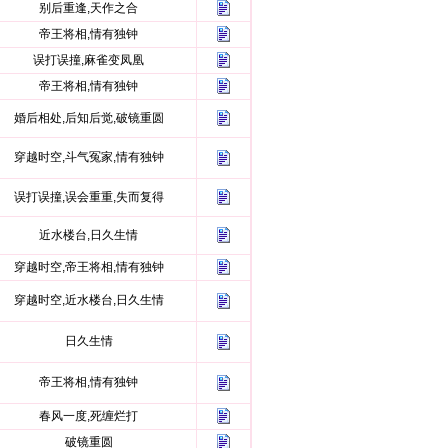
别后重逢,天作之合
帝王将相,情有独钟
误打误撞,麻雀变凤凰
帝王将相,情有独钟
婚后相处,后知后觉,破镜重圆
穿越时空,斗气冤家,情有独钟
误打误撞,误会重重,失而复得
近水楼台,日久生情
穿越时空,帝王将相,情有独钟
穿越时空,近水楼台,日久生情
日久生情
帝王将相,情有独钟
春风一度,死缠烂打
破镜重圆