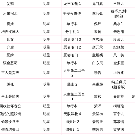
妾贼
明星
龙王宝瓶 1
鬼谷真
玉钰儿
穆环贞(钟
河东祸水
明星
平安夜奇迹
李容钦
静怡)
喜娃
明星
单行本
倪辰
桑水兰
培养接班人
明星
分手礼 1
裴扬
朱思甜
庶女
明星
恶妻临门 3
李玄臻
段茉儿
弃后
明星
恶妻临门 2
赵元承
纪倾颜
恶婢
明星
恶妻临门 1
殷煜祺
凤一笑
镶金恶霸
明星
单行本
白东辰
金多宝
人生第二回合
主人是弃夫
明星
饶哲
上官柔
2
纳兰贞贞
绣魂
明星
黑山 2
皇甫绝
(颜若筝)
人生第二回合
皇上是情夫
明星
敖祯
秦绾卿
穿
1
回收使坏老公
明星
单行本
荣泽
柯瑾瑜
傻妃的照妖镜
明星
无敌嫁妆 4
景呈御
官宁儿
偷婚换良夫
明星
御夫计 2
聂容天
苏慕情
借腹绑夫回
明星
御夫计 1
季哲男
梁笑沫