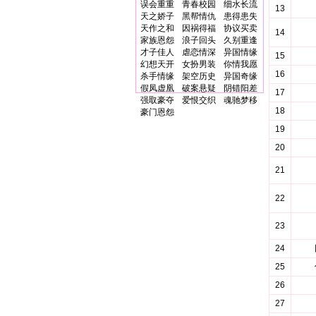
误会重重
青春校园
细水长流
13
天之娇子
黑帮情仇
患得患失
天作之和
因祸得福
协议买卖
14
家族恩怨
浪子回头
久别重逢
才子佳人
虐恋情深
异国情缘
15
幻想天开
女扮男装
你情我愿
16
杀手情缘
架空历史
异国奇缘
假凤虚凰
破案悬疑
阴错阳差
17
强取豪夺
爱恨交织
魂驰梦移
18
豪门恩怨
19
20
21
22
23
24
25
26
27