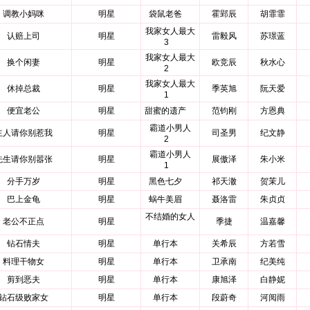
调教小妈咪
明星
袋鼠老爸
霍郢辰
胡霏霏
我家女人最大
认赔上司
明星
雷毅风
苏璟蓝
3
我家女人最大
换个闲妻
明星
欧竞辰
秋水心
2
我家女人最大
休掉总裁
明星
季英旭
阮天爱
1
便宜老公
明星
甜蜜的遗产
范钧刚
方恩典
霸道小男人
主人请你别惹我
明星
司圣男
纪文静
2
霸道小男人
先生请你别嚣张
明星
展傲泽
朱小米
1
分手万岁
明星
黑色七夕
祁天澈
贺茉儿
巴上金龟
明星
蜗牛美眉
聂洛雷
朱贞贞
不结婚的女人
老公不正点
明星
季捷
温嘉馨
钻石情夫
明星
单行本
关希辰
方若雪
料理干物女
明星
单行本
卫承南
纪美纯
剪到恶夫
明星
单行本
康旭泽
白静妮
钻石级败家女
明星
单行本
段蔚奇
河阅雨