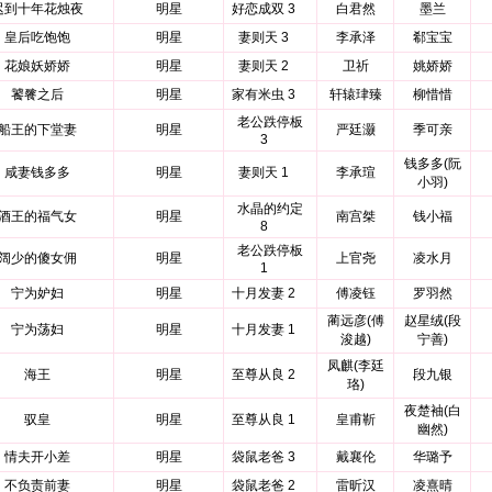
迟到十年花烛夜
明星
好恋成双 3
白君然
墨兰
皇后吃饱饱
明星
妻则天 3
李承泽
郗宝宝
花娘妖娇娇
明星
妻则天 2
卫祈
姚娇娇
饕餮之后
明星
家有米虫 3
轩辕珒臻
柳惜惜
老公跌停板
船王的下堂妻
明星
严廷灏
季可亲
3
钱多多(阮
咸妻钱多多
明星
妻则天 1
李承瑄
小羽)
水晶的约定
酒王的福气女
明星
南宫桀
钱小福
8
老公跌停板
阔少的傻女佣
明星
上官尧
凌水月
1
宁为妒妇
明星
十月发妻 2
傅凌钰
罗羽然
蔺远彦(傅
赵星绒(段
宁为荡妇
明星
十月发妻 1
浚越)
宁善)
凤麒(李廷
海王
明星
至尊从良 2
段九银
珞)
夜楚袖(白
驭皇
明星
至尊从良 1
皇甫靳
幽然)
情夫开小差
明星
袋鼠老爸 3
戴襄伦
华璐予
不负责前妻
明星
袋鼠老爸 2
雷昕汉
凌熹晴