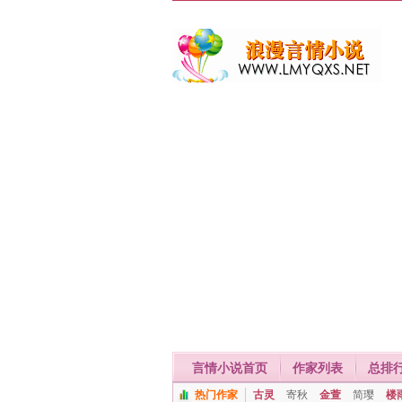
言情小说首页
作家列表
总排
热门作家
古灵
寄秋
金萱
简璎
楼