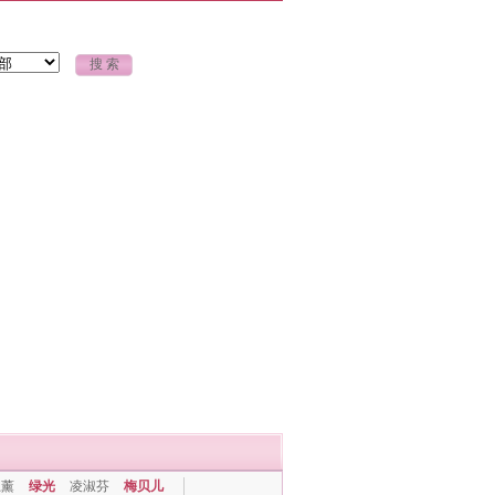
上薰
绿光
凌淑芬
梅贝儿