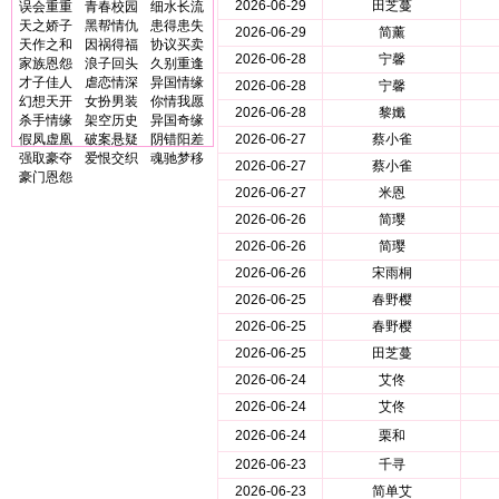
2026-06-29
田芝蔓
误会重重
青春校园
细水长流
天之娇子
黑帮情仇
患得患失
2026-06-29
简薰
天作之和
因祸得福
协议买卖
2026-06-28
宁馨
家族恩怨
浪子回头
久别重逢
才子佳人
虐恋情深
异国情缘
2026-06-28
宁馨
幻想天开
女扮男装
你情我愿
2026-06-28
黎孅
杀手情缘
架空历史
异国奇缘
假凤虚凰
破案悬疑
阴错阳差
2026-06-27
蔡小雀
强取豪夺
爱恨交织
魂驰梦移
2026-06-27
蔡小雀
豪门恩怨
2026-06-27
米恩
2026-06-26
简璎
2026-06-26
简璎
2026-06-26
宋雨桐
2026-06-25
春野樱
2026-06-25
春野樱
2026-06-25
田芝蔓
2026-06-24
艾佟
2026-06-24
艾佟
2026-06-24
栗和
2026-06-23
千寻
2026-06-23
简单艾