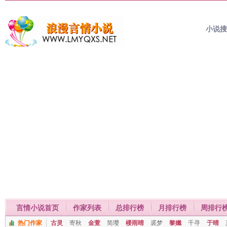
小说
言情小说首页
作家列表
总排行榜
月排行榜
周排行
热门作家
古灵
寄秋
金萱
简璎
楼雨晴
裘梦
黎孅
千寻
于晴