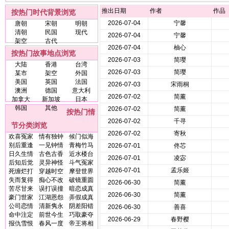
推出日期
作者
作品
按热门时代背景浏览
2026-07-04
宁馨
唐朝
宋朝
明朝
清朝
民国
现代
2026-07-04
宁馨
架空
古代
2026-07-04
柚心
按热门故事地点浏览
2026-07-03
简璎
大陆
香港
台湾
2026-07-03
简璎
某市
架空
外国
美国
英国
法国
2026-07-03
宋雨桐
澳洲
德国
意大利
2026-07-02
简薰
加拿大
新加坡
日本
韩国
其他
2026-07-02
简薰
按热门情
2026-07-02
千寻
节分类浏览
2026-07-02
寄秋
欢喜冤家
情有独钟
候门似海
别后重逢
一见钟情
青梅竹马
2026-07-01
佟芯
日久生情
古色古香
近水楼台
2026-07-01
凌宓
后知后觉
灵异神怪
斗气冤家
2026-07-01
孟乐姬
死缠烂打
穿越时空
摩登世界
失而复得
痴心不改
破镜重圆
2026-06-30
简薰
苦尽甘来
误打误撞
暗恋成真
2026-06-30
简薰
豪门世家
江湖恩怨
弄假成真
公司恋情
清新隽永
阴差阳错
2026-06-30
善喜
命中注定
前世今生
巧取豪夺
2026-06-29
春野樱
报仇雪恨
春风一度
帝王将相