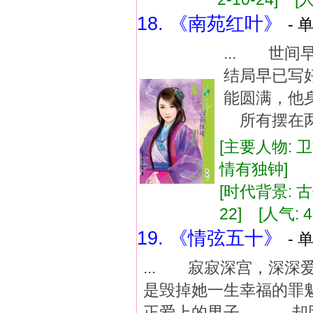
18. 《南苑红叶》
- 
... 世
结局早已写
能圆满，他
所有摆在两
[主要人物: 
情有独钟]
[时代背景: 古代
22] [人气: 4
19. 《情弦五十》
- 
... 寂寂深宫，
是毁掉她一生幸福的
正爱上的男子， 却