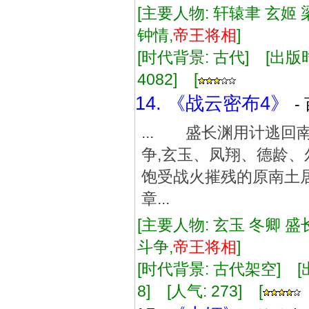
[主要人物: 轩辕聿 玄姬 
钟情,
帝王
将相
]
[时代背景: 古代] [出版时间:
4082] [
14. 《战云密布4》
-
... 盛长渊用计逃
争,玄玉、凤翔、德龄
饱受战火摧残的原南土
章...
[主要人物: 玄玉 冬卿 盛
斗争,
帝王
将相
]
[时代背景: 古代架空] [出版
8] [人气: 273] [