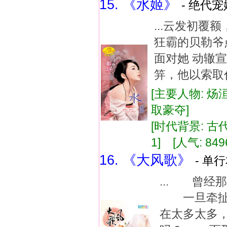
15. 《水姬》
- 绝代宠
...云发初覆
狂霸的贝勒爷
面对她 动辙
笄，他以索取代
[主要人物: 炀
取豪夺]
[时代背景: 古代]
1] [人气: 849
16. 《大风歌》
- 单行
... 曾
一旦牵扯上
在太多太多