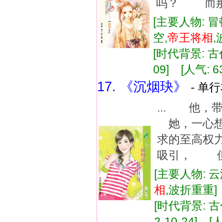
吗？ 而那个
[主要人物: 冒
空,
帝王
将相
[时代背景: 古代
09] [人气: 6
17. 《沉烟玦》
- 单行
... 他
她，一心想
求的至高权
吸引， 但权
[主要人物: 
相
,波折重重
[时代背景: 古代
2-10-24] [