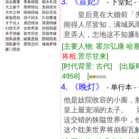
3. 《宣妃》
- 下堂妃 -
误会重重
青春校园
细水长流
天之娇子
黑帮情仇
患得患失
天作之和
因祸得福
协议买卖
皇后竟在大婚前「失
家族恩怨
浪子回头
久别重逢
闹得人尽皆知，满城风
才子佳人
虐恋情深
异国情缘
幻想天开
女扮男装
你情我愿
意弄人，怎地这不知廉
杀手情缘
架空历史
异国奇缘
假凤虚凰
破案悬疑
阴错阳差
强取豪夺
爱恨交织
魂驰梦移
[主要人物: 霍尔弘康 哈
豪门恩怨
将相
,苦尽甘来]
[时代背景: 古代] [出版时间:
4958] [
4. 《晚灯》
- 单行本 -
他是妓院收容的小廝，
皇上最宠溺的太子。 
这交错的狭隘世界中，
这个耽美世界将崩裂瓦