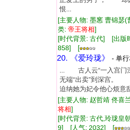
恨...
[主要人物: 墨窸 曹锦瑟(
类:
帝王
将相
]
[时代背景: 古代] [出版时间:
858] [
20. 《爱玲珑》
- 单行
... 古人云“一入
无端“出卖”到深宫
迫纳她为妃令他心烦意
[主要人物: 赵哲靖 佟喜兰
将相
]
[时代背景: 古代,玲珑皇朝] 
9] [人气: 2032] [