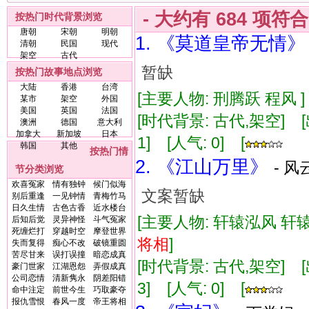
- 大约有
684
项符
按热门时代背景浏览
唐朝
宋朝
明朝
1. 《莫道皇帝无情》
清朝
民国
现代
架空
古代
暂缺
按热门故事地点浏览
大陆
香港
台湾
[主要人物: 刑腾跃 程风 ]
某市
架空
外国
美国
英国
法国
[时代背景: 古代,架空] [出版
澳洲
德国
意大利
加拿大
新加坡
日本
1] [人气: 0] [
韩国
其他
按热门情
2. 《江山万里》
- 风
节分类浏览
欢喜冤家
情有独钟
候门似海
文案暂缺
别后重逢
一见钟情
青梅竹马
日久生情
古色古香
近水楼台
[主要人物: 轩辕泓风 轩辕
后知后觉
灵异神怪
斗气冤家
死缠烂打
穿越时空
摩登世界
将相
]
失而复得
痴心不改
破镜重圆
苦尽甘来
误打误撞
暗恋成真
[时代背景: 古代,架空] [出版
豪门世家
江湖恩怨
弄假成真
公司恋情
清新隽永
阴差阳错
3] [人气: 0] [
命中注定
前世今生
巧取豪夺
报仇雪恨
春风一度
帝王将相