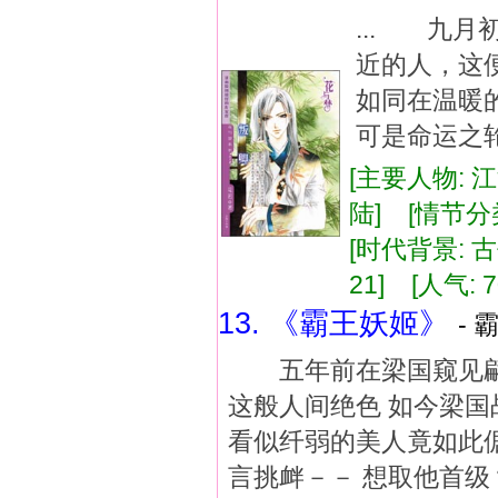
... 九
近的人，这
如同在温
可是命运之轮
[主要人物: 
陆] [情节分
[时代背景: 古代
21] [人气: 7
13. 《霸王妖姬》
- 
五年前在梁国窥见翩然
这般人间绝色 如今梁国
看似纤弱的美人竟如此
言挑衅－－ 想取他首级？