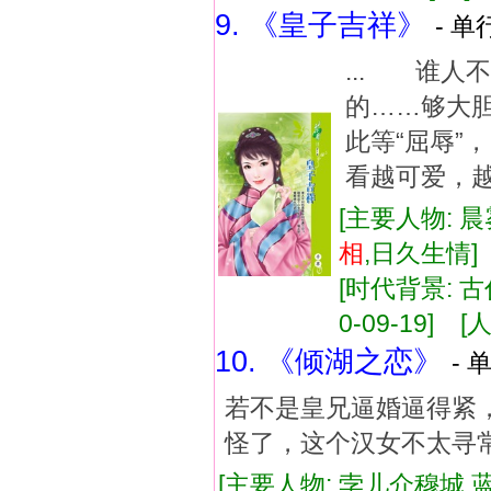
9. 《皇子吉祥》
- 单
... 谁
的……够大
此等“屈辱
看越可爱，越
[主要人物: 晨
相
,日久生情
[时代背景: 古代
0-09-19] [人
10. 《倾湖之恋》
- 
若不是皇兄逼婚逼得紧，
怪了，这个汉女不太寻
[主要人物: 孛儿介穆城 