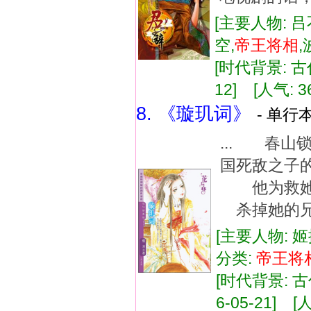
[主要人物: 吕
空,
帝王
将相
[时代背景: 古代
12] [人气: 3
8. 《璇玑词》
- 单行本
... 春
国死敌之子
他为救她
杀掉她的兄
[主要人物: 
分类:
帝王
将
[时代背景: 古代
6-05-21] [