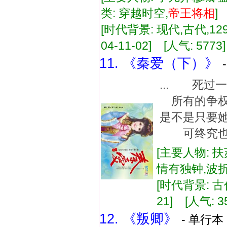
类: 穿越时空,
帝王
将相
[时代背景: 现代,古代,129
04-11-02] [人气: 5773
11. 《秦爱（下）》
... 死
所有的争权
是不是只要
可终究也只是
[主要人物: 扶
情有独钟,波
[时代背景: 古代
21] [人气: 3
12. 《叛卿》
- 单行本 