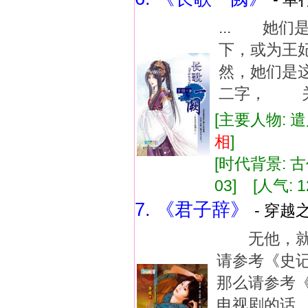
... 她
下，或为
然，她们是
二字， 关
[主要人物: 遣
相
]
[时代背景: 古代
03] [人气: 1
7. 《君子辞》
- 穿越
无他，就
请参考《史
那么请参考
电视剧的话