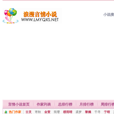
小说
言情小说首页
作家列表
总排行榜
月排行榜
周排行
热门作家
古灵
寄秋
金萱
简璎
楼雨晴
裘梦
黎孅
千寻
于晴