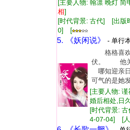
[主要人物: 翰凛 晚灯 简申
相
]
[时代背景: 古代] [出版时间:
0] [
5. 《妖闲说》
- 单行本
格格喜欢
伏。 他
哪知迎亲
可气的是她
[主要人物: 谨
婚后相处,日
[时代背景: 古代
4-07-04] [人
6. 《长歌一阙》
- 单