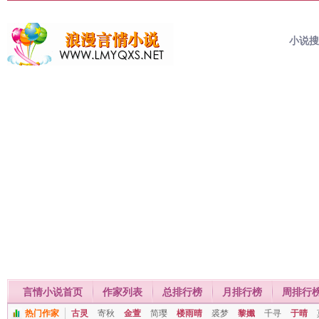
小说
言情小说首页
作家列表
总排行榜
月排行榜
周排行
热门作家
古灵
寄秋
金萱
简璎
楼雨晴
裘梦
黎孅
千寻
于晴