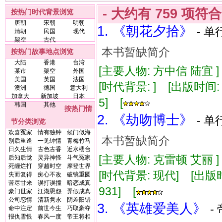
- 大约有
759
项符
按热门时代背景浏览
唐朝
宋朝
明朝
1. 《朝花夕拾》
- 单
清朝
民国
现代
架空
古代
本书暂缺简介
按热门故事地点浏览
大陆
香港
台湾
[主要人物: 方中信 陆宜 
某市
架空
外国
美国
英国
法国
[时代背景: ] [出版时间: 1
澳洲
德国
意大利
加拿大
新加坡
日本
5] [
韩国
其他
按热门情
2. 《劫吻博士》
- 单
节分类浏览
欢喜冤家
情有独钟
候门似海
本书暂缺简介
别后重逢
一见钟情
青梅竹马
日久生情
古色古香
近水楼台
[主要人物: 克雷顿 艾丽 
后知后觉
灵异神怪
斗气冤家
死缠烂打
穿越时空
摩登世界
[时代背景: 现代] [出版时间:
失而复得
痴心不改
破镜重圆
苦尽甘来
误打误撞
暗恋成真
931] [
豪门世家
江湖恩怨
弄假成真
公司恋情
清新隽永
阴差阳错
3. 《英雄爱美人》
-
命中注定
前世今生
巧取豪夺
报仇雪恨
春风一度
帝王将相