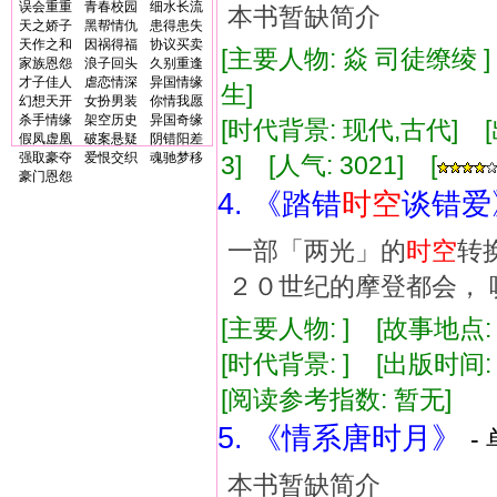
误会重重
青春校园
细水长流
本书暂缺简介
天之娇子
黑帮情仇
患得患失
天作之和
因祸得福
协议买卖
[主要人物: 焱 司徒缭绫 
家族恩怨
浪子回头
久别重逢
才子佳人
虐恋情深
异国情缘
生]
幻想天开
女扮男装
你情我愿
杀手情缘
架空历史
异国奇缘
[时代背景: 现代,古代] [出版
假凤虚凰
破案悬疑
阴错阳差
强取豪夺
爱恨交织
魂驰梦移
3] [人气: 3021] [
豪门恩怨
4. 《踏错
时空
谈错爱
一部「两光」的
时空
转
２０世纪的摩登都会， 
[主要人物: ] [故事地点:
[时代背景: ] [出版时间: 1
[阅读参考指数: 暂无]
5. 《情系唐时月》
-
本书暂缺简介