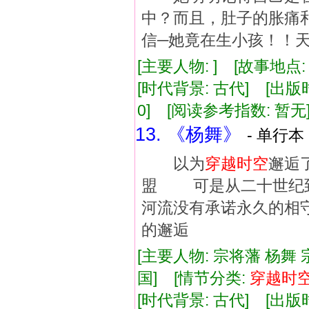
中？而且，肚子的胀痛
信─她竟在生小孩！！
[主要人物: ] [故事地点
[时代背景: 古代] [出版时间:
0] [阅读参考指数: 暂无
13. 《杨舞》
- 单行本 
以为
穿越
时空
邂逅
盟 可是从二十世纪
河流没有承诺永久的相
的邂逅
[主要人物: 宗将藩 杨舞 
国] [情节分类:
穿越
时
[时代背景: 古代] [出版时间: