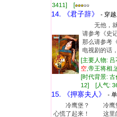
3411] [
14. 《君子辞》
- 穿
无他，就
请参考《史
那么请参考
电视剧的话
[主要人物: 吕
空
,帝王将相
[时代背景: 古代
12] [人气: 3
15. 《押寨夫人》
- 
冷鹰堡？ 冷鹰堡是
心慌了起来！ 这里的