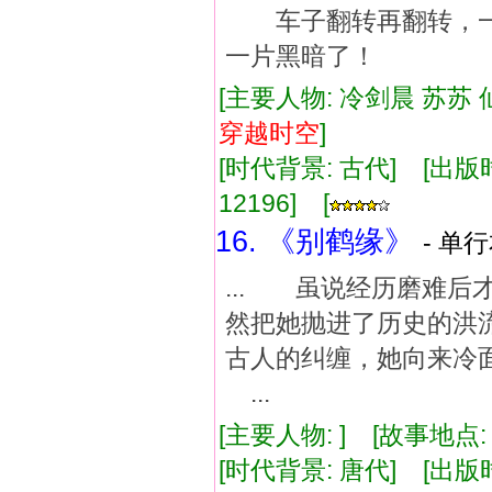
车子翻转再翻转，一
一片黑暗了！
[主要人物: 冷剑晨 苏苏 
穿越
时空
]
[时代背景: 古代] [出版时间:
12196] [
16. 《别鹤缘》
- 单行
... 虽说经历磨难
然把她抛进了历史的
古人的纠缠，她向来冷
...
[主要人物: ] [故事地点:
[时代背景: 唐代] [出版时间: