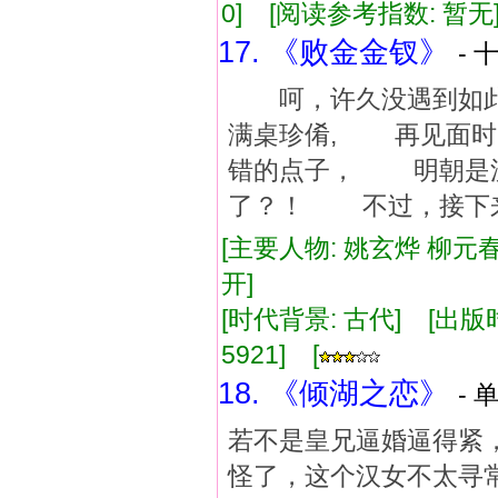
0] [阅读参考指数: 暂无
17. 《败金金钗》
- 
呵，许久没遇到如此
满桌珍倄, 再见面
错的点子， 明朝是
了？！ 不过，接下
[主要人物: 姚玄烨 柳元春
开]
[时代背景: 古代] [出版时间:
5921] [
18. 《倾湖之恋》
- 
若不是皇兄逼婚逼得紧，
怪了，这个汉女不太寻