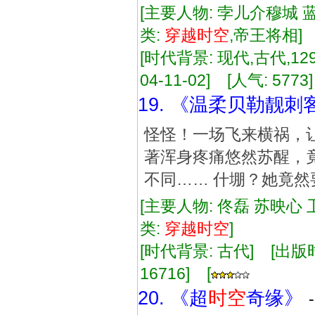
[主要人物: 孛儿介穆城 
类:
穿越
时空
,帝王将相
[时代背景: 现代,古代,129
04-11-02] [人气: 5773
19. 《温柔贝勒靓刺
怪怪！一场飞来横祸，
著浑身疼痛悠然苏醒，
不同…… 什堋？她竟
[主要人物: 佟磊 苏映心 
类:
穿越
时空
]
[时代背景: 古代] [出版时间:
16716] [
20. 《超
时空
奇缘》