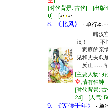
空
]
[时代背景: 古代] [出版时间:
0] [
8. 《北风》
- 单行本 -
一睹汉宫
汉！ 不过
家庭的亲
见和丈夫愈
反正……乱
[主要人物: 
空
,情有独钟
[时代背景: 古代
24] [人气: 5
9. 《等候千年》
- 单