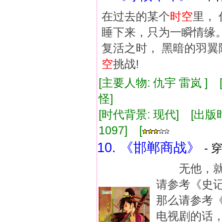
在过去的某个
时空
里，
睡下来，只为一瞬情缘。
复活之时， 黑暗的羽翼
空
挑战!
[主要人物: 仇宇 雷岚 ]
怪]
[时代背景: 现代] [出版时间:
1097] [
10. 《邯郸商战》
- 
无他，就
请参考《史
那么请参考
电视剧的话