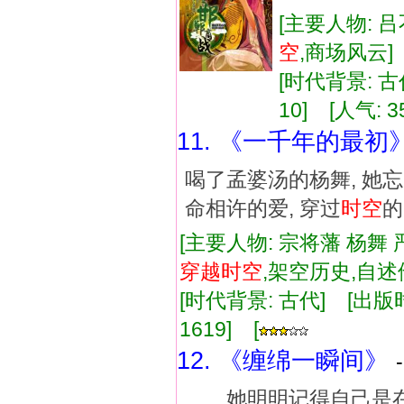
[主要人物: 吕
空
,商场风云
[时代背景: 古代
10] [人气: 3
11. 《一千年的最初
喝了孟婆汤的杨舞, 她
命相许的爱, 穿过
时空
的
[主要人物: 宗将藩 杨舞 
穿越
时空
,架空历史,自
[时代背景: 古代] [出版时间:
1619] [
12. 《缠绵一瞬间》
她明明记得自己是在