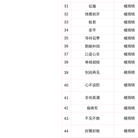
31
征服
楼雨晴
32
情窦初开
楼雨晴
33
盼君
楼雨晴
34
牵手
楼雨晴
35
等待花季
楼雨晴
36
勤能补拙
楼雨晴
37
口是心非
楼雨晴
38
将错就错
楼雨晴
别说再见
楼雨晴
39
心不设防
楼雨晴
40
非你莫属
楼雨晴
41
42
痴将军
楼雨晴
不见不散
楼雨晴
43
好聚好散
楼雨晴
44