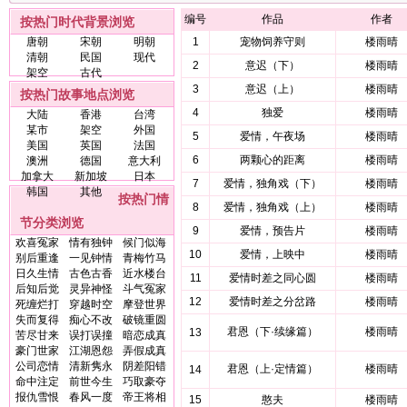
编号
作品
作者
按热门时代背景浏览
唐朝
宋朝
明朝
1
宠物饲养守则
楼雨晴
清朝
民国
现代
2
意迟（下）
楼雨晴
架空
古代
3
意迟（上）
楼雨晴
按热门故事地点浏览
4
独爱
楼雨晴
大陆
香港
台湾
某市
架空
外国
5
爱情，午夜场
楼雨晴
美国
英国
法国
6
两颗心的距离
楼雨晴
澳洲
德国
意大利
加拿大
新加坡
日本
7
爱情，独角戏（下）
楼雨晴
韩国
其他
按热门情
8
爱情，独角戏（上）
楼雨晴
节分类浏览
9
爱情，预告片
楼雨晴
欢喜冤家
情有独钟
候门似海
10
爱情，上映中
楼雨晴
别后重逢
一见钟情
青梅竹马
日久生情
古色古香
近水楼台
11
爱情时差之同心圆
楼雨晴
后知后觉
灵异神怪
斗气冤家
12
爱情时差之分岔路
楼雨晴
死缠烂打
穿越时空
摩登世界
失而复得
痴心不改
破镜重圆
君恩（下·续缘篇）
楼雨晴
13
苦尽甘来
误打误撞
暗恋成真
豪门世家
江湖恩怨
弄假成真
公司恋情
清新隽永
阴差阳错
君恩（上·定情篇）
楼雨晴
14
命中注定
前世今生
巧取豪夺
报仇雪恨
春风一度
帝王将相
15
憨夫
楼雨晴