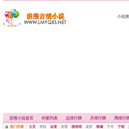
小说
言情小说首页
作家列表
总排行榜
月排行榜
周排行
热门作家
古灵
寄秋
金萱
简璎
楼雨晴
裘梦
黎孅
千寻
于晴