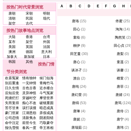
A
B
C
D
E
F
G
H
按热门时代背景浏览
唐朝
宋朝
明朝
清朝
民国
现代
唐珞
(15)
佟蜜
(25)
架空
古代
田心
(1)
淘淘
(14)
按热门故事地点浏览
大陆
香港
台湾
童绘
(6)
陶然笑
(2)
某市
架空
外国
桐伊
(9)
田心贞
(29
美国
英国
法国
澳洲
德国
意大利
田芝蔓
(30)
唐梨
(0)
加拿大
新加坡
日本
韩国
其他
唐心
(1)
童遥
(2)
按热门情
谈冰孑
(1)
谈馨
(1)
节分类浏览
欢喜冤家
情有独钟
候门似海
澹台
(2)
檀萱
(7)
别后重逢
一见钟情
青梅竹马
唐纯
(24)
唐菲
(1)
日久生情
古色古香
近水楼台
后知后觉
灵异神怪
斗气冤家
唐幻萱
(8)
唐婧
(24)
死缠烂打
穿越时空
摩登世界
失而复得
痴心不改
破镜重圆
唐绢
(53)
唐筠
(124)
苦尽甘来
误打误撞
暗恋成真
唐琳
(4)
唐伶
(2)
豪门世家
江湖恩怨
弄假成真
公司恋情
清新隽永
阴差阳错
唐妮
(2)
唐宁
(4)
命中注定
前世今生
巧取豪夺
唐瑞茹
(1)
唐玮
(2)
报仇雪恨
春风一度
帝王将相