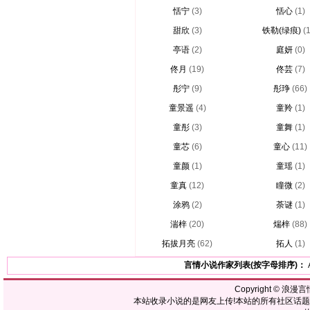
恬宁
(3)
恬心
(1)
甜欣
(3)
铁勒(绿痕)
(
亭语
(2)
庭妍
(0)
佟月
(19)
佟芸
(7)
彤宁
(9)
彤琤
(66)
童景遥
(4)
童羚
(1)
童彤
(3)
童舞
(1)
童芯
(6)
童心
(11)
童颜
(1)
童瑶
(1)
童真
(12)
瞳微
(2)
涂鸦
(2)
荼谜
(1)
湍梓
(20)
煓梓
(88)
拓拔月亮
(62)
拓人
(1)
言情小说作家列表(按字母排序)：
Copyright ©
浪漫言
本站收录小说的是网友上传!本站的所有社区话