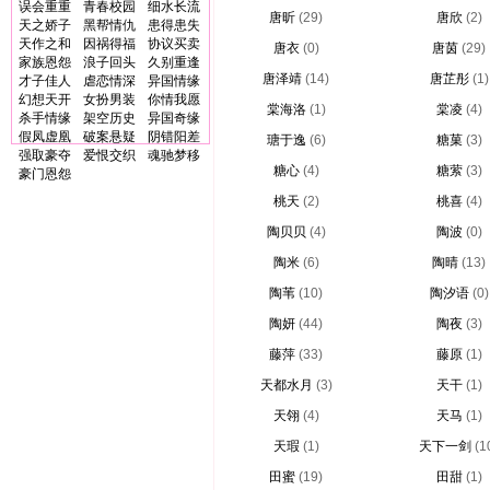
误会重重
青春校园
细水长流
唐昕
(29)
唐欣
(2)
天之娇子
黑帮情仇
患得患失
天作之和
因祸得福
协议买卖
唐衣
(0)
唐茵
(29)
家族恩怨
浪子回头
久别重逢
唐泽靖
(14)
唐芷彤
(1)
才子佳人
虐恋情深
异国情缘
幻想天开
女扮男装
你情我愿
棠海洛
(1)
棠凌
(4)
杀手情缘
架空历史
异国奇缘
假凤虚凰
破案悬疑
阴错阳差
瑭于逸
(6)
糖菓
(3)
强取豪夺
爱恨交织
魂驰梦移
糖心
(4)
糖萦
(3)
豪门恩怨
桃天
(2)
桃喜
(4)
陶贝贝
(4)
陶波
(0)
陶米
(6)
陶晴
(13)
陶苇
(10)
陶汐语
(0)
陶妍
(44)
陶夜
(3)
藤萍
(33)
藤原
(1)
天都水月
(3)
天干
(1)
天翎
(4)
天马
(1)
天瑕
(1)
天下一剑
(1
田蜜
(19)
田甜
(1)