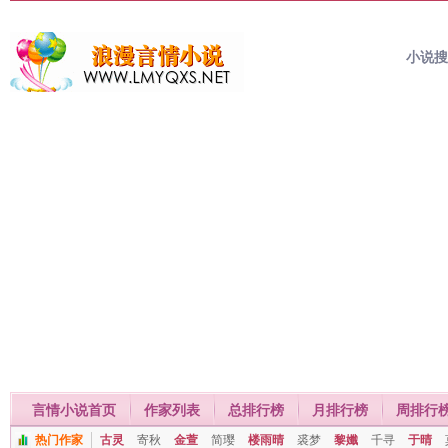
小说
言情小说首页
作家列表
总排行榜
月排行榜
周排行
热门作家
古灵
寄秋
金萱
简璎
楼雨晴
裘梦
黎孅
千寻
于晴