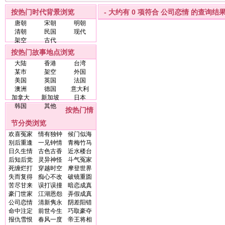
按热门时代背景浏览
- 大约有
0
项符合
公司恋情
的查询结果。
唐朝
宋朝
明朝
清朝
民国
现代
架空
古代
按热门故事地点浏览
大陆
香港
台湾
某市
架空
外国
美国
英国
法国
澳洲
德国
意大利
加拿大
新加坡
日本
韩国
其他
按热门情
节分类浏览
欢喜冤家
情有独钟
候门似海
别后重逢
一见钟情
青梅竹马
日久生情
古色古香
近水楼台
后知后觉
灵异神怪
斗气冤家
死缠烂打
穿越时空
摩登世界
失而复得
痴心不改
破镜重圆
苦尽甘来
误打误撞
暗恋成真
豪门世家
江湖恩怨
弄假成真
公司恋情
清新隽永
阴差阳错
命中注定
前世今生
巧取豪夺
报仇雪恨
春风一度
帝王将相