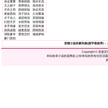
误会重重
青春校园
细水长流
天之娇子
黑帮情仇
患得患失
天作之和
因祸得福
协议买卖
家族恩怨
浪子回头
久别重逢
才子佳人
虐恋情深
异国情缘
幻想天开
女扮男装
你情我愿
杀手情缘
架空历史
异国奇缘
假凤虚凰
破案悬疑
阴错阳差
强取豪夺
爱恨交织
魂驰梦移
豪门恩怨
言情小说作家列表(按字母排序)：
Copyright ©
浪漫言
本站收录小说的是网友上传!本站的所有社区话
执