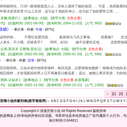
得绝丽绝伦，只消一眼便能迷惑人心，没有人逃得了她的迷惑……可是 ，他亲眼看
年寒冰笼罩的雪 行山上生存，这引起了他的好奇心，也勾起了他的爱怜之情……
聿灵枫 练君行 ] [故事地点: 大陆] [情节分类:
古色古香
]
] [出版时间: 2001-08-00] [发布时间: 2004-11-03] [人气: 905] [
子误婚》
- 单行本 - 作家:
午绫
- [97%]
样的啦， 不爱红妆爱武装， 最喜骑马习武之事项。 想要她? 先过了
来头，不小哦，武林高手? 呵呵，好玩! 她不但要吃定他， 还想帮他报
凌尘风 莫关关 王罄翎 灵亦云] [故事地点: 大陆] [情节分类:
古色古香
]
] [出版时间: 2002-05-00] [发布时间: 2005-01-20] [人气: 686] [
》
- 单行本 - 作家:
沈韦
- [97%]
见到殷朔风，云似水就对他情有独钟，每回见面，总爱缠着他撒娇！ 能够成为他的未
残忍模样，才发现眼前的男人已不再像昔日般温柔； 是以，她狠心离开风堡，为的
殷朔风 云似水 ] [故事地点: ] [情节分类:
古色古香
,欢喜冤家]
] [出版时间: 2002-12-00] [发布时间: 2004-10-21] [人气: 2360] [
1
[2]
[3]
言情小说作家列表(按字母排序)：
A
B
C
D
E
F
G
H
I
J
K
L
M
N
O
P
Q
R
S
T
U
W
X
Y
Copyright ©
浪漫言情小说
All Rights Reserved 版权所有
的是网友上传!本站的所有社区话题、书库评论及本站所做之广告均属其个人行为，与
执行时间 0.044811