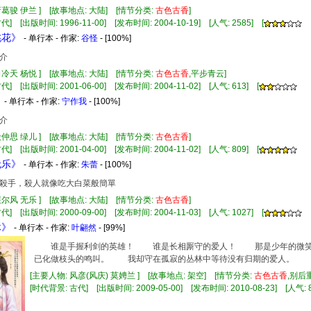
诸葛骏 伊兰 ] [故事地点: 大陆] [情节分类:
古色古香
]
] [出版时间: 1996-11-00] [发布时间: 2004-10-19] [人气: 2585] [
桃花》
- 单行本 - 作家:
谷怪
- [100%]
介
向冷天 杨悦 ] [故事地点: 大陆] [情节分类:
古色古香
,平步青云]
] [出版时间: 2001-06-00] [发布时间: 2004-11-02] [人气: 613] [
》
- 单行本 - 作家:
宁作我
- [100%]
介
殷仲思 绿儿 ] [故事地点: 大陆] [情节分类:
古色古香
]
] [出版时间: 2001-04-00] [发布时间: 2004-11-02] [人气: 809] [
无乐》
- 单行本 - 作家:
朱蕾
- [100%]
殺手，殺人就像吃大白菜般簡單
展尔风 无乐 ] [故事地点: 大陆] [情节分类:
古色古香
]
] [出版时间: 2000-09-00] [发布时间: 2004-11-03] [人气: 1027] [
休》
- 单行本 - 作家:
叶翩然
- [99%]
谁是手握利剑的英雄！ 谁是长相厮守的爱人！ 那是少年的微
已化做枝头的鸣叫。 我却守在孤寂的丛林中等待没有归期的爱人。
[主要人物: 风彦(风庆) 莫娉兰 ] [故事地点: 架空] [情节分类:
古色古香
,别后
[时代背景: 古代] [出版时间: 2009-05-00] [发布时间: 2010-08-23] [人气: 8