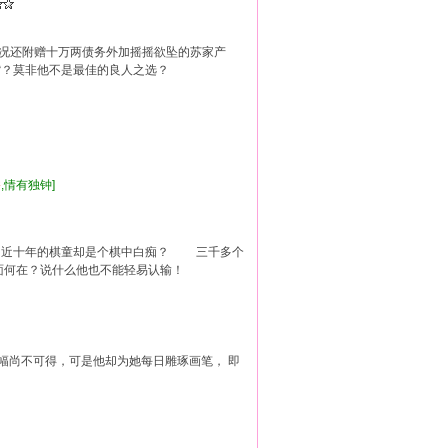
况还附赠十万两债务外加摇摇欲坠的苏家产
嘴？莫非他不是最佳的良人之选？
香
,情有独钟]
近十年的棋童却是个棋中白痴？ 三千多个
何在？说什么他也不能轻易认输！
人一幅尚不可得，可是他却为她每日雕琢画笔， 即