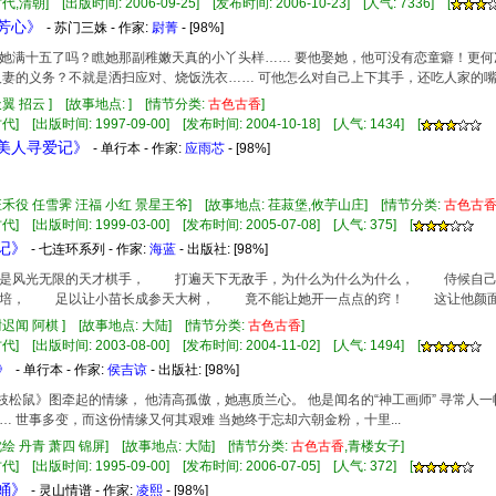
,清朝] [出版时间: 2006-09-25] [发布时间: 2006-10-23] [人气: 7336] [
夺芳心》
- 苏门三姝 - 作家:
尉菁
- [98%]
满十五了吗？瞧她那副稚嫩天真的小丫头样…… 要他娶她，他可没有恋童癖！更何
人妻的义务？不就是洒扫应对、烧饭洗衣…… 可他怎么对自己上下其手，还吃人家的
天翼 招云 ] [故事地点: ] [情节分类:
古色古香
]
] [出版时间: 1997-09-00] [发布时间: 2004-10-18] [人气: 1434] [
桶美人寻爱记》
- 单行本 - 作家:
应雨芯
- [98%]
汪禾役 任雪霁 汪福 小红 景星王爷] [故事地点: 荏菽堡,攸芋山庄] [情节分类:
古色古
] [出版时间: 1999-03-00] [发布时间: 2005-07-08] [人气: 375] [
痴记》
- 七连环系列 - 作家:
海蓝
- 出版社:
[98%]
风光无限的天才棋手， 打遍天下无敌手，为什么为什么为什么， 侍候自己
栽培， 足以让小苗长成参天大树， 竟不能让她开一点点的窍！ 这让他颜面
尉迟闻 阿棋 ] [故事地点: 大陆] [情节分类:
古色古香
]
] [出版时间: 2003-08-00] [发布时间: 2004-11-02] [人气: 1494] [
》
- 单行本 - 作家:
侯吉谅
- 出版社:
[98%]
《竹枝松鼠》图牵起的情缘， 他清高孤傲，她惠质兰心。 他是闻名的“神工画师” 寻常
… 世事多变，而这份情缘又何其艰难 当她终于忘却六朝金粉，十里...
沈绘 丹青 萧四 锦屏] [故事地点: 大陆] [情节分类:
古色古香
,青楼女子]
] [出版时间: 1995-09-00] [发布时间: 2006-07-05] [人气: 372] [
心蛹》
- 灵山情谱 - 作家:
凌熙
- [98%]