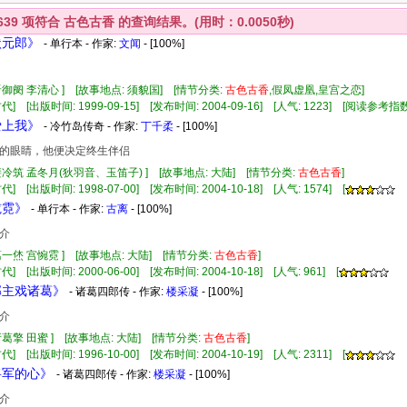
639
项符合
古色古香
的查询结果。(用时：0.0050秒)
状元郎》
- 单行本 - 作家:
文闻
- [100%]
晋御阌 李清心 ] [故事地点: 须貌国] [情节分类:
古色古香
,假凤虚凰,皇宫之恋]
代] [出版时间: 1999-09-15] [发布时间: 2004-09-16] [人气: 1223] [阅读参考指数
爱上我》
- 冷竹岛传奇 - 作家:
丁千柔
- [100%]
的眼睛，他便决定终生伴侣
裴冷筑 孟冬月(狄羽音、玉笛子) ] [故事地点: 大陆] [情节分类:
古色古香
]
] [出版时间: 1998-07-00] [发布时间: 2004-10-18] [人气: 1574] [
揽霓》
- 单行本 - 作家:
古离
- [100%]
介
葛一烋 宫惋霓 ] [故事地点: 大陆] [情节分类:
古色古香
]
] [出版时间: 2000-06-00] [发布时间: 2004-10-18] [人气: 961] [
丐郡主戏诸葛》
- 诸葛四郎传 - 作家:
楼采凝
- [100%]
介
诸葛擎 田蜜 ] [故事地点: 大陆] [情节分类:
古色古香
]
] [出版时间: 1996-10-00] [发布时间: 2004-10-19] [人气: 2311] [
将军的心》
- 诸葛四郎传 - 作家:
楼采凝
- [100%]
介