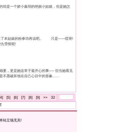
到的却是一个娇小羸弱的绝丽小姑娘，但是她怎
本姑娘的粉拳功再说吧。 只是——哎呀!
仇雪恨呢!
婚妻，更是她这辈子最开心的事── 但当她看见
就是不愿破坏他在自己心目中的形象……
[4]
[5]
[6]
[7]
[8]
[9]
>>
32
Z
本站立场无关!