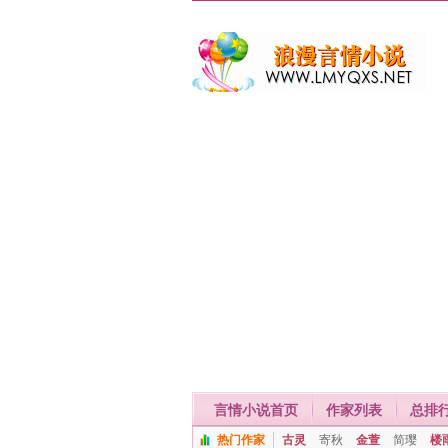
言情小说首页
作家列表
总排
热门作家
古灵
寄秋
金萱
简璎
楼