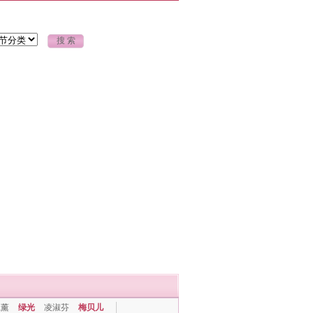
上薰
绿光
凌淑芬
梅贝儿