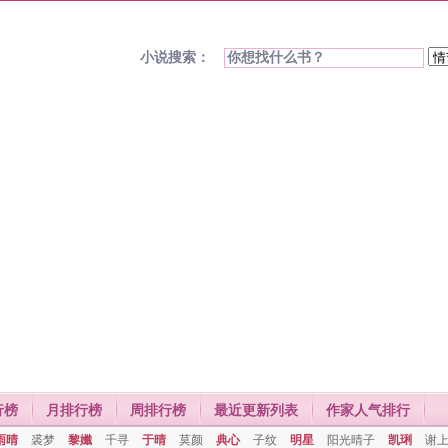
小说搜索：
行榜
月排行榜
周排行榜
最近更新列表
作家人气排行
雨晴
裘梦
黎孅
千寻
于晴
莫颜
典心
子纹
明星
阳光晴子
凯琍
谢