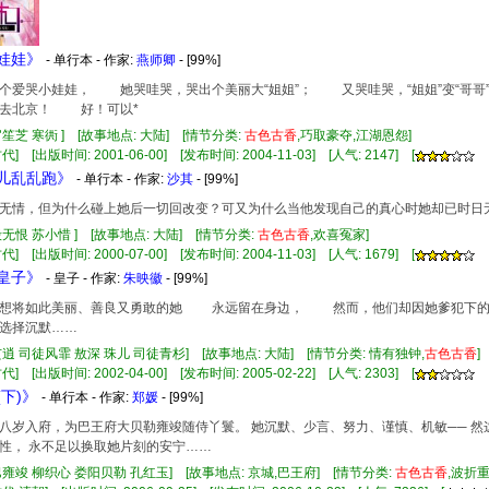
哭娃娃》
- 单行本 - 作家:
燕师卿
- [99%]
哭小娃娃， 她哭哇哭，哭出个美丽大“姐姐”； 又哭哇哭，“姐姐”变“哥哥”
要去北京！ 好！可以*
官笙芝 寒衖 ] [故事地点: 大陆] [情节分类:
古色古香
,巧取豪夺,江湖恩怨]
] [出版时间: 2001-06-00] [发布时间: 2004-11-03] [人气: 2147] [
娃儿乱乱跑》
- 单行本 - 作家:
沙其
- [99%]
无情，但为什么碰上她后一切回改变？可又为什么当他发现自己的真心时她却已时日
殷无恨 苏小惜 ] [故事地点: 大陆] [情节分类:
古色古香
,欢喜冤家]
] [出版时间: 2000-07-00] [发布时间: 2004-11-03] [人气: 1679] [
心皇子》
- 皇子 - 作家:
朱映徽
- [99%]
将如此美丽、善良又勇敢的她 永远留在身边， 然而，他们却因她爹犯下
择沉默……
玄逍 司徒风霏 敖深 珠儿 司徒青杉] [故事地点: 大陆] [情节分类: 情有独钟,
古色古香
] [出版时间: 2002-04-00] [发布时间: 2005-02-22] [人气: 2303] [
(下)》
- 单行本 - 作家:
郑媛
- [99%]
八岁入府，为巴王府大贝勒雍竣随侍丫鬟。 她沉默、少言、努力、谨慎、机敏── 然
性， 永不足以换取她片刻的安宁……
巴雍竣 柳织心 娄阳贝勒 孔红玉] [故事地点: 京城,巴王府] [情节分类:
古色古香
,波折