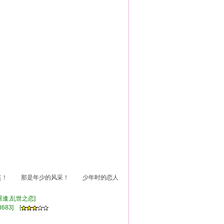
笑！ 那是年少的风采！ 少年时的恋人
重逢,乱世之恋]
683] [