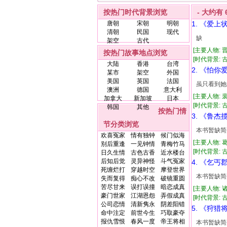
按热门时代背景浏览
- 大约有
唐朝
宋朝
明朝
1. 《爱上
清朝
民国
现代
缺
架空
古代
[主要人物: 
按热门故事地点浏览
[时代背景: 古
大陆
香港
台湾
2. 《怕你
某市
架空
外国
美国
英国
法国
虽只看到她
澳洲
德国
意大利
[主要人物: 
加拿大
新加坡
日本
[时代背景: 古代
韩国
其他
按热门情
3. 《鲁杰
节分类浏览
本书暂缺简
欢喜冤家
情有独钟
候门似海
[主要人物: 
别后重逢
一见钟情
青梅竹马
[时代背景: 古代
日久生情
古色古香
近水楼台
后知后觉
灵异神怪
斗气冤家
4. 《乞
死缠烂打
穿越时空
摩登世界
本书暂缺简
失而复得
痴心不改
破镜重圆
苦尽甘来
误打误撞
暗恋成真
[主要人物: 
豪门世家
江湖恩怨
弄假成真
[时代背景: 古代
公司恋情
清新隽永
阴差阳错
5. 《狩猎
命中注定
前世今生
巧取豪夺
报仇雪恨
春风一度
帝王将相
本书暂缺简