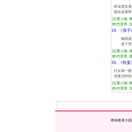
听说雪女美
能在这座终
[主要人物: 
[时代背景: 古代
19. 《浪
她就是这
这个男人
[主要人物: 
[时代背景: 唐朝
20. 《怜妾
打从第一眼
他复仇时的
[主要人物: 
[时代背景: 古代
本站收录小说