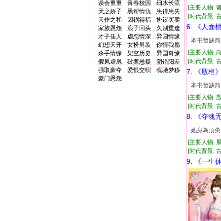
误会重重
青春校园
细水长流
[主要人物: 
天之娇子
黑帮情仇
患得患失
[时代背景: 古代
天作之和
因祸得福
协议买卖
6. 《人面
家族恩怨
浪子回头
久别重逢
才子佳人
虐恋情深
异国情缘
本书暂缺简
幻想天开
女扮男装
你情我愿
[主要人物: 
杀手情缘
架空历史
异国奇缘
[时代背景: 古代
假凤虚凰
破案悬疑
阴错阳差
强取豪夺
爱恨交织
魂驰梦移
7. 《殷桓
豪门恩怨
本书暂缺简
[主要人物: 
[时代背景: 古代
8. 《夺魂
她身為頂尖
[主要人物: 
[时代背景: 古代
9. 《一生