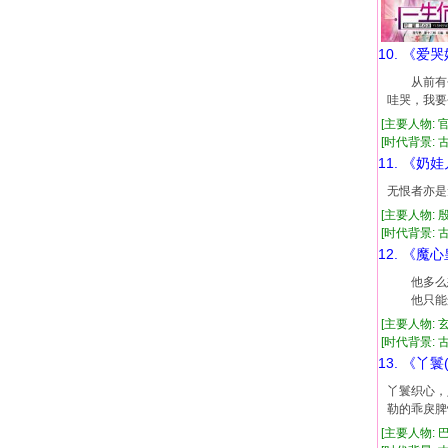
10. 《爱
从前有个爱
哇哭，我
[主要人物: 
[时代背景: 古代
11. 《奶
无恨者亦是
[主要人物: 
[时代背景: 古代
12. 《魔
他多么想
他只能选
[主要人物: 
[时代背景: 古代
13. 《丫鬟
丫鬟织心，
勒的乖戾脾
[主要人物: 