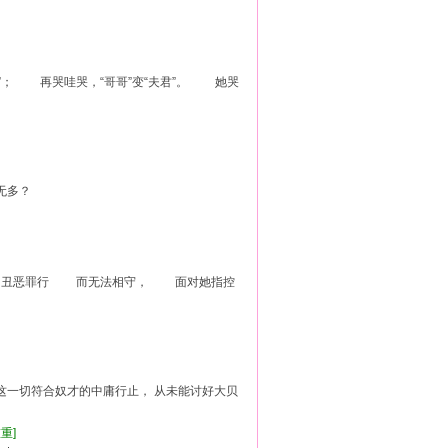
； 再哭哇哭，“哥哥”变“夫君”。 她哭
无多？
的丑恶罪行 而无法相守， 面对她指控
]
这一切符合奴才的中庸行止， 从未能讨好大贝
重重]