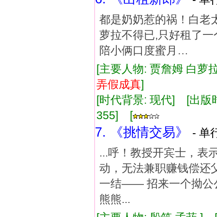
都是奶奶惹的祸！白老
萝拉不得已,只好租了一
陪小俩口度蜜月…
[主要人物: 贾詹姆 白萝拉
弄假成真
]
[时代背景: 现代] [出版时间:
355] [
7. 《挑情交易》
- 单
...呼！教授开宾士，
动，无法兼职赚钱偿还父
一结—— 招来一个拗公
熊熊...