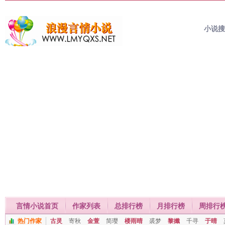
小说
言情小说首页
作家列表
总排行榜
月排行榜
周排行
热门作家
古灵
寄秋
金萱
简璎
楼雨晴
裘梦
黎孅
千寻
于晴