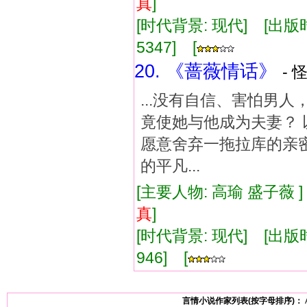
真
]
[时代背景: 现代] [出版时间:
5347] [
20. 《蔷薇情话》
- 
...没有自信、害怕男
竟使她与他成为夫妻？ 
愿意舍弃一拖拉库的亲
的平凡...
[主要人物: 高瑜 盛子薇 
真
]
[时代背景: 现代] [出版时间:
946] [
言情小说作家列表(按字母排序)：