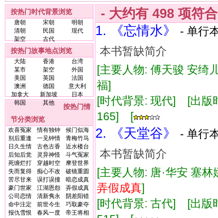
- 大约有
498
项符
按热门时代背景浏览
唐朝
宋朝
明朝
1. 《忘情水》
- 单行本
清朝
民国
现代
架空
古代
本书暂缺简介
按热门故事地点浏览
大陆
香港
台湾
[主要人物: 傅天骏 安绮儿
某市
架空
外国
美国
英国
法国
福]
澳洲
德国
意大利
加拿大
新加坡
日本
[时代背景: 现代] [出版时间:
韩国
其他
按热门情
165] [
节分类浏览
2. 《天堂谷》
欢喜冤家
情有独钟
候门似海
- 单行本
别后重逢
一见钟情
青梅竹马
日久生情
古色古香
近水楼台
本书暂缺简介
后知后觉
灵异神怪
斗气冤家
死缠烂打
穿越时空
摩登世界
[主要人物: 唐·华安 塞林
失而复得
痴心不改
破镜重圆
苦尽甘来
误打误撞
暗恋成真
弄假成真
]
豪门世家
江湖恩怨
弄假成真
公司恋情
清新隽永
阴差阳错
[时代背景: 古代] [出版时间:
命中注定
前世今生
巧取豪夺
报仇雪恨
春风一度
帝王将相