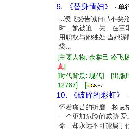
9. 《替身情妇》
- 单
...凌飞扬告诫自己不
时，她被迫「关」在董事
用职权与她独处 当她深
袋...
[主要人物: 余棠邑 凌飞扬
真
]
[时代背景: 现代] [出版时间:
12767] [
10. 《破碎的彩虹》
怀着痛苦的折磨，杨麦
一个更加危险的威胁 爱
命，却永远不可能属于他