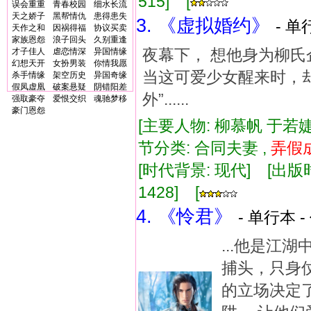
515] [
误会重重
青春校园
细水长流
天之娇子
黑帮情仇
患得患失
3. 《虚拟婚约》
- 单
天作之和
因祸得福
协议买卖
家族恩怨
浪子回头
久别重逢
夜幕下， 想他身为柳氏企业
才子佳人
虐恋情深
异国情缘
幻想天开
女扮男装
你情我愿
当这可爱少女醒来时，却
杀手情缘
架空历史
异国奇缘
假凤虚凰
破案悬疑
阴错阳差
外”......
强取豪夺
爱恨交织
魂驰梦移
豪门恩怨
[主要人物: 柳慕帆 于若婕
节分类: 合同夫妻 ,
弄假
[时代背景: 现代] [出版时间:
1428] [
4. 《怜君》
- 单行本 -
...他是江
捕头，只身
的立场决定