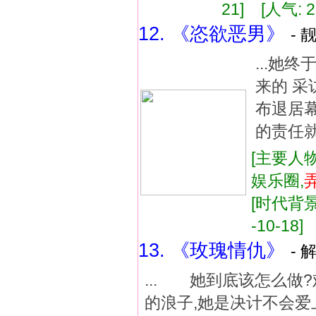
21] [人气: 2
12. 《恣欲恶男》
- 
...她
来的 
布退居
的责任就
[主要人物
娱乐圈,
[时代背景:
-10-18]
13. 《玫瑰情仇》
- 
... 她到底该怎么做
的浪子,她是决计不会爱