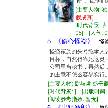
阱， 让他们
[主要人物: 独
假成真
]
[时代背景: 古代
05] [人气: 0
5. 《偷心怪盗》
- 怪
怪盗家族的头号继承人
目标，自然得靠她这灵
公司里当秘书，再然后
的主意不怎么容易实行
[主要人物: 尉赫哲 盛子薔
[时代背景: ] [出版时间: 1
[阅读参考指数: 暂无]
6. 《出租新郎》
- 单