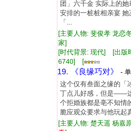
团」六千金 实际上的她
安排的一桩桩相亲宴 她
「...
[主要人物: 斐俊孝 龙恋冬
家]
[时代背景: 现代] [出版时间:
6740] [
19. 《良缘巧对》
- 
这个仅有叁面之缘的「
丁点儿好感，但是——
个拒婚族都是亳不知情
脆应观众要求与他玩起
[主要人物: 楚天遥 杨嘉原