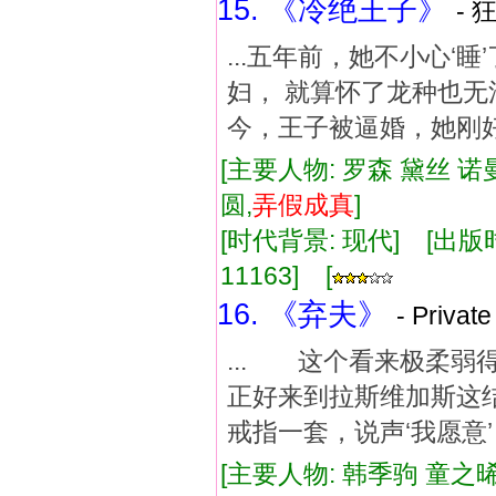
15. 《冷绝王子》
- 
...五年前，她不小心‘
妇， 就算怀了龙种也无
今，王子被逼婚，她刚好
[主要人物: 罗森 黛丝 诺
圆,
弄假成真
]
[时代背景: 现代] [出版时间:
11163] [
16. 《弃夫》
- Priva
... 这个看来极
正好来到拉斯维加斯
戒指一套，说声‘我愿
[主要人物: 韩季驹 童之晞