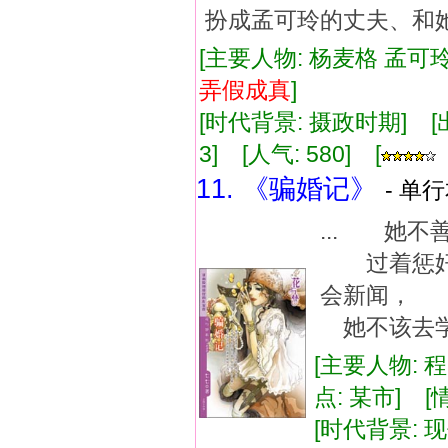
扮成孟可玲的丈夫、和
[主要人物: 杨麦格 孟可玲
弄假成真
]
[时代背景: 摄政时期] [出版
3] [人气: 580] [
11. 《骗婚记》
- 单行
... 她
过着惩奸
会新闻， 
她不该去学
[主要人物: 
点: 某市] 
[时代背景: 现代