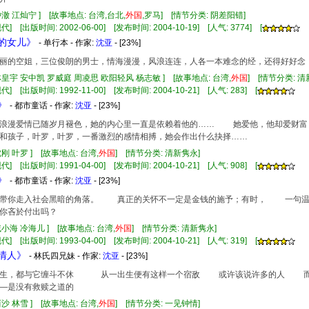
钟澈 江灿宁 ] [故事地点: 台湾,台北,
外国
,罗马] [情节分类: 阴差阳错]
] [出版时间: 2002-06-00] [发布时间: 2004-10-19] [人气: 3774] [
神的女儿》
- 单行本 - 作家:
沈亚
- [23%]
的空姐，三位俊朗的男士，情海漫漫，风浪连连，人各一本难念的经，还得好好念
林皇宇 安中凯 罗威庭 周凌思 欧阳轻风 杨志敏 ] [故事地点: 台湾,
外国
] [情节分类: 
] [出版时间: 1992-11-00] [发布时间: 2004-10-21] [人气: 283] [
》
- 都市童话 - 作家:
沈亚
- [23%]
漫爱情已随岁月褪色，她的内心里一直是依赖着他的…… 她爱他，他却爱财富，
和孩子，叶罗，叶罗，一番激烈的感情相搏，她会作出什么抉择……
沈刚 叶罗 ] [故事地点: 台湾,
外国
] [情节分类: 清新隽永]
] [出版时间: 1991-04-00] [发布时间: 2004-10-21] [人气: 908] [
》
- 都市童话 - 作家:
沈亚
- [23%]
你走入社会黑暗的角落。 真正的关怀不一定是金钱的施予；有时， 一句温
你吝於付出吗？
戚小海 冷海儿 ] [故事地点: 台湾,
外国
] [情节分类: 清新隽永]
] [出版时间: 1993-04-00] [发布时间: 2004-10-21] [人气: 319] [
猎情人》
- 林氏四兄妹 - 作家:
沈亚
- [23%]
，都与它缠斗不休 从一出生便有这样一个宿敌 或许该说许多的人 而
是没有救赎之道的
西沙 林雪 ] [故事地点: 台湾,
外国
] [情节分类: 一见钟情]