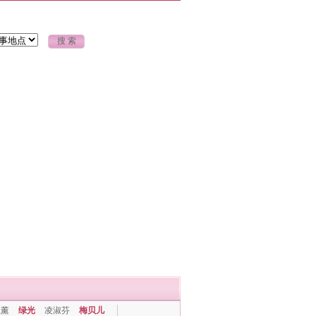
上薰
绿光
凌淑芬
梅贝儿