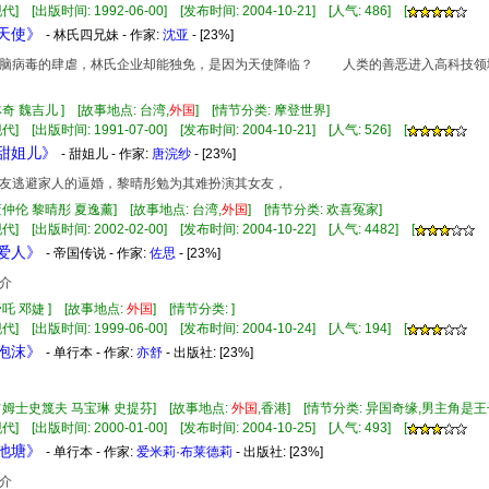
] [出版时间: 1992-06-00] [发布时间: 2004-10-21] [人气: 486] [
翼天使》
- 林氏四兄妹 - 作家:
沈亚
- [23%]
病毒的肆虐，林氏企业却能独免，是因为天使降临？ 人类的善恶进入高科技领域
林奇 魏吉儿 ] [故事地点: 台湾,
外国
] [情节分类: 摩登世界]
] [出版时间: 1991-07-00] [发布时间: 2004-10-21] [人气: 526] [
情甜姐儿》
- 甜姐儿 - 作家:
唐浣纱
- [23%]
友逃避家人的逼婚，黎晴彤勉为其难扮演其女友，
蓝仲伦 黎晴彤 夏逸薰] [故事地点: 台湾,
外国
] [情节分类: 欢喜冤家]
] [出版时间: 2002-02-00] [发布时间: 2004-10-22] [人气: 4482] [
傲爱人》
- 帝国传说 - 作家:
佐思
- [23%]
介
帝吒 邓婕 ] [故事地点:
外国
] [情节分类: ]
] [出版时间: 1999-06-00] [发布时间: 2004-10-24] [人气: 194] [
薇泡沫》
- 单行本 - 作家:
亦舒
- 出版社:
[23%]
 占姆士史篾夫 马宝琳 史提芬] [故事地点:
外国
,香港] [情节分类: 异国奇缘,男主角是
] [出版时间: 2000-01-00] [发布时间: 2004-10-25] [人气: 493] [
幻池塘》
- 单行本 - 作家:
爱米莉·布莱德莉
- 出版社:
[23%]
介