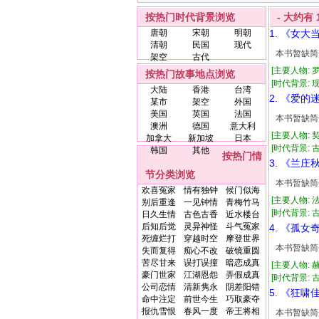
按热门时代背景浏览
- 大约有
唐朝
宋朝
明朝
1. 《女大
清朝
民国
现代
本书暂缺简
架空
古代
[主要人物: 
按热门故事地点浏览
[时代背景: 现代
大陆
香港
台湾
2. 《爱的
某市
架空
外国
美国
英国
法国
本书暂缺简
澳洲
德国
意大利
[主要人物: 
加拿大
新加坡
日本
[时代背景: 古
韩国
其他
按热门情
3. 《兰庄
节分类浏览
本书暂缺简
欢喜冤家
情有独钟
候门似海
[主要人物: 
别后重逢
一见钟情
青梅竹马
[时代背景: 古
日久生情
古色古香
近水楼台
后知后觉
灵异神怪
斗气冤家
4. 《孤女
死缠烂打
穿越时空
摩登世界
本书暂缺简
失而复得
痴心不改
破镜重圆
苦尽甘来
误打误撞
暗恋成真
[主要人物: 
豪门世家
江湖恩怨
弄假成真
[时代背景: 古代
公司恋情
清新隽永
阴差阳错
5. 《狂啸
命中注定
前世今生
巧取豪夺
报仇雪恨
春风一度
帝王将相
本书暂缺简