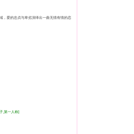
，爱的忠贞与卑劣演绎出一曲无情有情的恋
王子,第一人称]