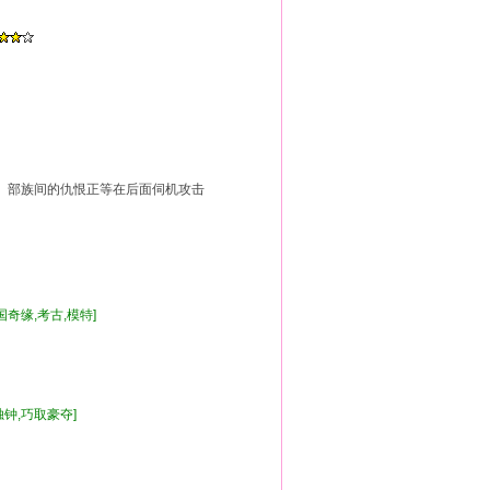
族间的仇恨正等在后面伺机攻击
异国奇缘,考古,模特]
有独钟,巧取豪夺]