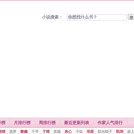
小说搜索：
行榜
月排行榜
周排行榜
最近更新列表
作家人气排行
雨晴
裘梦
黎孅
千寻
于晴
莫颜
典心
子纹
明星
阳光晴子
凯琍
谢