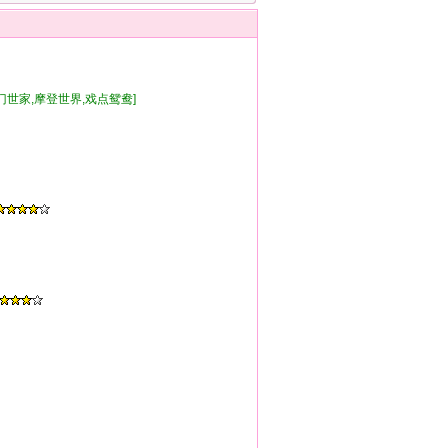
豪门世家,摩登世界,戏点鸳鸯]