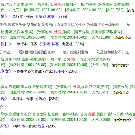
契斯 洁西卡 蕾雪 派克] [故事地点:
外国
,怀俄明州] [情节分类: 欢喜冤家,阴差阳错]
代,一八七三] [出版时间: 1991-08-00] [发布时间: 2004-09-28] [人气: 732] [
狂情》
- 单行本 - 作家:
乔安娜·林赛
- [23%]
年代 因寡不敌众 桀骜的她失去自由 而无畏无惧的性格 为她赢得另一场争战－－爱
戈瑞 斐娜 艾西尔 亚美] [故事地点:
外国
,挪威] [情节分类: 报仇雪恨,巧取豪夺]
] [出版时间: 1991-08-00] [发布时间: 2004-10-02] [人气: 1199] [
的反目》
- 单行本 - 作家:
乔安娜·林赛
- 出版社:
[23%]
树丛 看到那幅绝美的图画时 他开始尝到爱情 只是他和她都不知道 部
杰斯 席娜 柯林 威廉·强生 尼尔] [故事地点:
外国
] [情节分类: 家族恩怨]
] [出版时间: 1991-08-00] [发布时间: 2004-10-08] [人气: 454] [
花伞女》
- 抢夺老婆大作战 - 作家:
段小楼
- [23%]
介
孔毓夫 云翩翩 薛大冠 康纳瑞 罗尼] [故事地点:
外国
,埃及,路克索,开罗] [情节分类: 
] [出版时间: 2002-09-00] [发布时间: 2004-10-18] [人气: 327] [
玫瑰》
- 单行本 - 作家:
方蝶心
- [23%]
介
言承扬 张耀群 车石允 言老太爷 杜雅穗] [故事地点: 台湾,
外国
,美国] [情节分类: 情
] [出版时间: 2002-03-00] [发布时间: 2004-10-18] [人气: 3058] [
爱起飞》
- 单行本 - 作家:
简薰
- [23%]
介