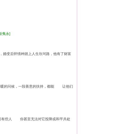
清新隽永]
婚变后怀情种踏上人生坎坷路，他有了财富
暖的问候，一段善意的扶持，都能 让他们
有些人 你甚至无法对它投降或和平共处