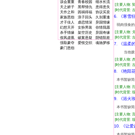
误会重重
青春校园
细水长流
[主要人物: 
天之娇子
黑帮情仇
患得患失
[时代背景: 古
天作之和
因祸得福
协议买卖
6. 《寒雪
家族恩怨
浪子回头
久别重逢
才子佳人
虐恋情深
异国情缘
弱肉强食的
幻想天开
女扮男装
你情我愿
[主要人物: 
杀手情缘
架空历史
异国奇缘
[时代背景: 古代
假凤虚凰
破案悬疑
阴错阳差
强取豪夺
爱恨交织
魂驰梦移
7. 《温柔
豪门恩怨
当他拨开
[主要人物: 
[时代背景: 古代
8. 《艳阳
本书暂缺简
[主要人物: 
[时代背景: 现代
9. 《浴火
本书暂缺简
[主要人物: 
[时代背景: 现代
10. 《让
本书暂缺简