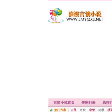
言情小说首页
作家列表
总排
热门作家
古灵
寄秋
金萱
简璎
楼