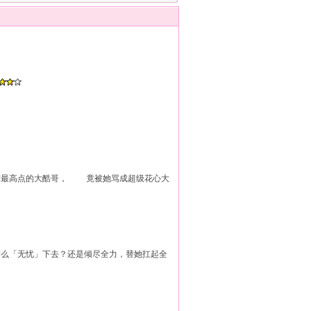
最高点的大酷哥， 竟被她骂成超级花心大
么「无忧」下去？还是倾尽全力，替她扛起全