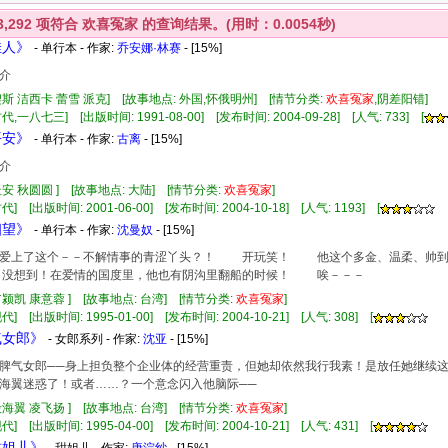
3,292
项符合
欢喜冤家
的查询结果。(用时：0.0054秒)
佳人》
- 单行本 - 作家:
乔安娜·林赛
- [15%]
介
契斯 洁西卡 蕾雪 派克] [故事地点: 外国,怀俄明州] [情节分类:
欢
喜
冤家
,阴差阳错]
代,一八七三] [出版时间: 1991-08-00] [发布时间: 2004-09-28] [人气: 733] [
平安》
- 单行本 - 作家:
古离
- [15%]
介
杜安 秋圆圆 ] [故事地点: 大陆] [情节分类:
欢
喜
冤家
]
] [出版时间: 2001-06-00] [发布时间: 2004-10-18] [人气: 1193] [
相望》
- 单行本 - 作家:
沈曼奴
- [15%]
上了这个－－不解情事的青涩丫头？！ 开玩笑！ 他这个多金、温柔、帅到
没想到！在爱情的国度里，他也有阴沟里翻船的时候！ 唉－－－
翁颍凯 康意蓉 ] [故事地点: 台湾] [情节分类:
欢
喜
冤家
]
] [出版时间: 1995-01-00] [发布时间: 2004-10-21] [人气: 308] [
气女郎》
- 女郎系列 - 作家:
沈亚
- [15%]
气女郎──身上担负整个企业体的经营重责，但她却依然我行我素！是放任她继续这
海翼迷惑了！或者……？一个意念闪入他脑际──
殷海翼 凌飞扬 ] [故事地点: 台湾] [情节分类:
欢
喜
冤家
]
] [出版时间: 1995-04-00] [发布时间: 2004-10-21] [人气: 431] [
甜姐儿》