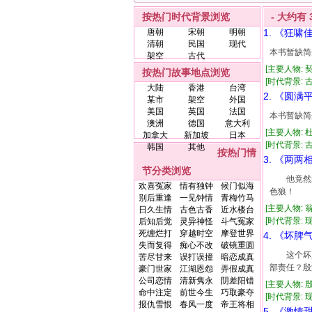
按热门时代背景浏览
- 大约有
唐朝
宋朝
明朝
1. 《狂啸
清朝
民国
现代
本书暂缺简
架空
古代
[主要人物: 
按热门故事地点浏览
[时代背景: 古
大陆
香港
台湾
2. 《圆满
某市
架空
外国
美国
英国
法国
本书暂缺简
澳洲
德国
意大利
[主要人物: 
加拿大
新加坡
日本
[时代背景: 古代
韩国
其他
按热门情
3. 《两两
节分类浏览
他竟然爱
欢喜冤家
情有独钟
候门似海
色狼！ 
别后重逢
一见钟情
青梅竹马
[主要人物: 
日久生情
古色古香
近水楼台
[时代背景: 现代
后知后觉
灵异神怪
斗气冤家
死缠烂打
穿越时空
摩登世界
4. 《坏脾
失而复得
痴心不改
破镜重圆
这个坏脾
苦尽甘来
误打误撞
暗恋成真
部责任？殷
豪门世家
江湖恩怨
弄假成真
公司恋情
清新隽永
阴差阳错
[主要人物: 
命中注定
前世今生
巧取豪夺
[时代背景: 现代
报仇雪恨
春风一度
帝王将相
5. 《激情