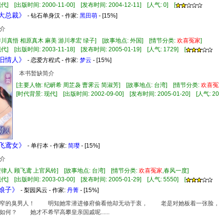
] [出版时间: 2000-11-00] [发布时间: 2004-12-11] [人气: 0] [
金大总裁》
- 钻石单身汉 - 作家:
黑田萌
- [15%]
介
游川真悟 相原真木 麻美 游川孝宏 绿子] [故事地点: 外国] [情节分类:
欢
喜
冤家
]
] [出版时间: 2003-11-18] [发布时间: 2005-01-19] [人气: 1729] [
战旧情人》
- 恋爱方程式 - 作家:
梦云
- [15%]
本书暂缺简介
[主要人物: 纪岍希 周芷袅 曹霁云 简淑芳] [故事地点: 台湾] [情节分类:
欢
喜
冤
[时代背景: 现代] [出版时间: 2002-09-00] [发布时间: 2005-01-20] [人气: 20
飞鸢女》
- 单行本 - 作家:
简璎
- [15%]
介
安律人 顾飞鸢 上官风铃] [故事地点: 台湾] [情节分类:
欢
喜
冤家
,春风一度]
] [出版时间: 2003-03-00] [发布时间: 2005-01-29] [人气: 5550] [
性娘子》
- 梨园风云 - 作家:
丹菁
- [15%]
的臭男人！ 明知她常潜进修府偷看他却无动于衷， 老是对她板着一张脸，
如何？ 她才不希罕高攀皇亲国戚呢......