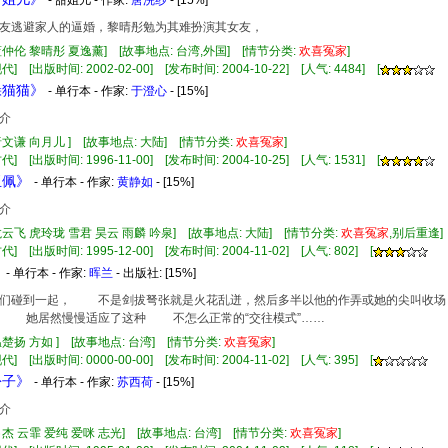
- 甜姐儿 - 作家:
唐浣纱
- [15%]
友逃避家人的逼婚，黎晴彤勉为其难扮演其女友，
蓝仲伦 黎晴彤 夏逸薰] [故事地点: 台湾,外国] [情节分类:
欢
喜
冤家
]
] [出版时间: 2002-02-00] [发布时间: 2004-10-22] [人气: 4484] [
躲猫猫》
- 单行本 - 作家:
于澄心
- [15%]
介
唐文谦 向月儿 ] [故事地点: 大陆] [情节分类:
欢
喜
冤家
]
] [出版时间: 1996-11-00] [发布时间: 2004-10-25] [人气: 1531] [
玉佩》
- 单行本 - 作家:
黄静如
- [15%]
介
龙云飞 虎玲珑 雪君 昊云 雨麟 吟泉] [故事地点: 大陆] [情节分类:
欢
喜
冤家
,别后重逢
] [出版时间: 1995-12-00] [发布时间: 2004-11-02] [人气: 802] [
》
- 单行本 - 作家:
晖兰
- 出版社:
[15%]
碰到一起， 不是剑拔弩张就是火花乱迸，然后多半以他的作弄或她的尖叫收场
， 她居然慢慢适应了这种 不怎么正常的“交往模式”……
温楚扬 方如 ] [故事地点: 台湾] [情节分类:
欢
喜
冤家
]
] [出版时间: 0000-00-00] [发布时间: 2004-11-02] [人气: 395] [
份子》
- 单行本 - 作家:
苏西荷
- [15%]
介
卜杰 云霏 爱纯 爱咪 志光] [故事地点: 台湾] [情节分类:
欢
喜
冤家
]