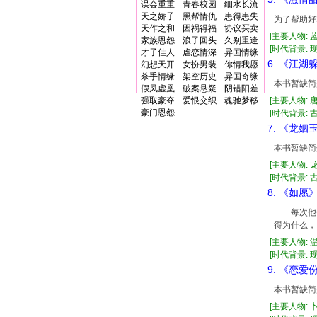
误会重重
青春校园
细水长流
天之娇子
黑帮情仇
患得患失
为了帮助好
天作之和
因祸得福
协议买卖
[主要人物: 
家族恩怨
浪子回头
久别重逢
[时代背景: 现代
才子佳人
虐恋情深
异国情缘
6. 《江湖
幻想天开
女扮男装
你情我愿
杀手情缘
架空历史
异国奇缘
本书暂缺简
假凤虚凰
破案悬疑
阴错阳差
强取豪夺
爱恨交织
魂驰梦移
[主要人物: 
豪门恩怨
[时代背景: 古代
7. 《龙姻
本书暂缺简
[主要人物: 
[时代背景: 古代
8. 《如愿
每次他们
得为什么
[主要人物: 
[时代背景: 现代
9. 《恋爱
本书暂缺简
[主要人物: 