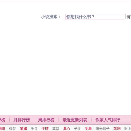
小说搜索：
行榜
月排行榜
周排行榜
最近更新列表
作家人气排行
雨晴
裘梦
黎孅
千寻
于晴
莫颜
典心
子纹
明星
阳光晴子
凯琍
谢