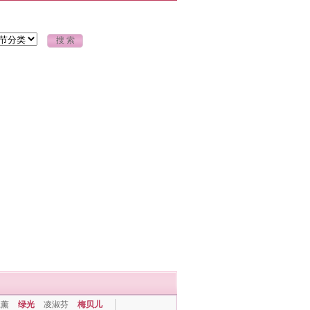
上薰
绿光
凌淑芬
梅贝儿