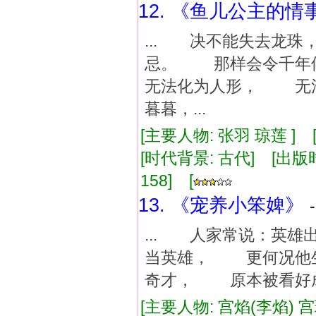
12. 《鱼儿公主的情
... 决不能失去龙
忌。 那样会令千年
无法化为人形， 无
暮暮，...
[主要人物: 张羽 琼莲 ]
[时代背景: 古代] [出版时间:
158] [
13. 《宠养小笨婢》
... 人家常说：英
当英雄， 更何况他
奇才， 原本被看好成
[主要人物: 宫焰(李焰) 