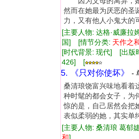
因为父母的离异，她
然而在她最为厌恶的圣
力，又有他人小鬼大的
[主要人物: 达格·威廉拉
国] [情节分类:
天
作
之
[时代背景: 现代] [出版时间:
426] [
5. 《只对你使坏》
-
桑清琅饶富兴味地看着
种时髦的都会女子，为
惊的是，自己居然会把
表似柔弱的她，其实单
[主要人物: 桑清琅 葛郁婕
和
]