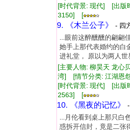
[时代背景: 现代] [出版时间:
3150] [
9. 《木兰公子》
- 四
...眼前这醉醺醺的翩
她手上那代表婚约的白金
进礼堂， 原以为两人世
[主要人物: 柳昊天 龙心贝
湾] [情节分类: 江湖恩怨
[时代背景: 现代] [出版时间:
2563] [
10. 《黑夜的记忆》
...月伦看到桌上那只
惑拆开信封，竟是二张得