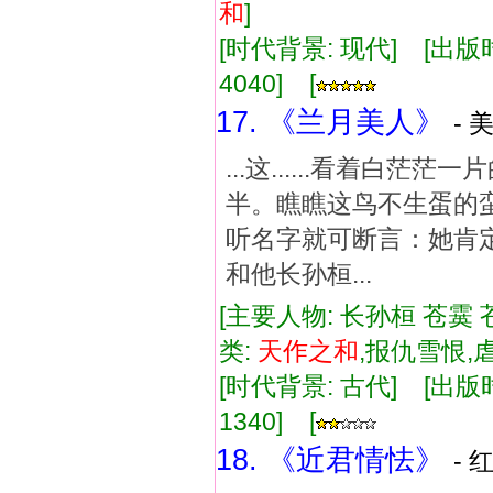
和
]
[时代背景: 现代] [出版时间:
4040] [
17. 《兰月美人》
- 
...这......看着
半。瞧瞧这鸟不生蛋的蛮
听名字就可断言：她肯
和他长孙桓...
[主要人物: 长孙桓 苍霙 
类:
天
作
之和
,报仇雪恨
[时代背景: 古代] [出版时间:
1340] [
18. 《近君情怯》
- 