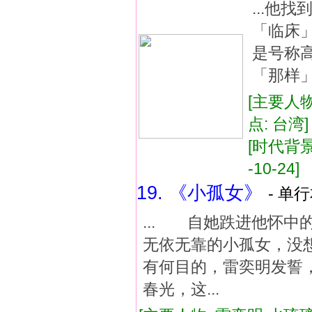
...他
「临床
是号称
「那样」
[主要人物
点: 台湾
[时代背景:
-10-24]
19. 《小孤女》
- 单行
... 自她跌进他怀
无依无靠的小孤女，没
有何目的，雷奕明发誓
春光，这...