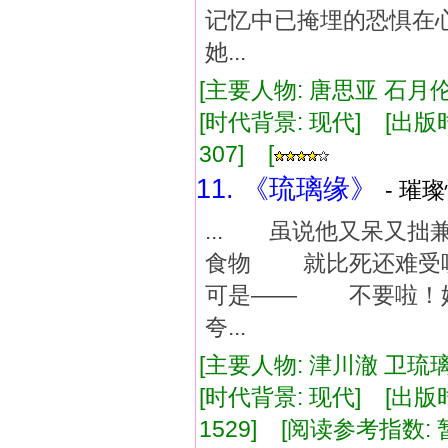
记忆中已掩埋的恐惧在心
她...
[主要人物: 唐思亚 石月伦
[时代背景: 现代] [出版时间:
307] [
11. 《琉璃缘》
- 璀璨
... 虽说他又呆又
食物 就比死还难受
可是—— 不要啦！
夸...
[主要人物: 津川澈 卫琉璃
[时代背景: 现代] [出版时间:
1529] [阅读参考指数: 