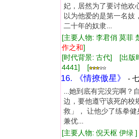
妃，居然为了要讨他欢
以为他爱的是第一名妓
二十年的奴隶...
[主要人物: 李君俏 莫菲 
作
之和
]
[时代背景: 古代] [出版时间:
4441] [
16. 《情撩傲星》
- 
...她到底有完没完啊
边，要他遵守该死的校
救」， 让他少了练拳健
兼优...
[主要人物: 倪天枢 伊绿 