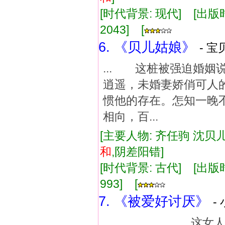
[时代背景: 现代] [出版时间:
2043] [
6. 《贝儿姑娘》
- 宝
... 这桩被强迫婚
逍遥，未婚妻娇俏可人
惯他的存在。怎知一晚
相向，百...
[主要人物: 齐任驹 沈贝儿
和
,阴差阳错]
[时代背景: 古代] [出版时间:
993] [
7. 《被爱好讨厌》
-
...这