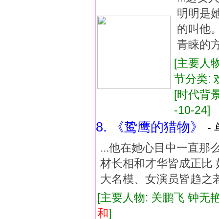
明明是
的叫他
青睐的方
[主要人物
节分类: 
[时代背景:
-10-24]
8. 《鸷鹰的猎物》
-
...他在她心目中一直那
材长相和才华皆成正比 
大名模、女演员皆趋之若
[主要人物: 关鹏飞 钟无艳
和
]