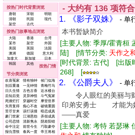
- 大约有
136
项符
按热门时代背景浏览
唐朝
宋朝
明朝
1. 《影子双姝》
- 单
清朝
民国
现代
架空
古代
本书暂缺简介
按热门故事地点浏览
大陆
香港
台湾
[主要人物: 季厚/霍青桓 
某市
架空
外国
美国
英国
法国
陆] [情节分类:
天
作
之
澳洲
德国
意大利
加拿大
新加坡
日本
[时代背景: 古代] [出版时间:
韩国
其他
按热门情
268] [
节分类浏览
2. 《公爵夫人》
欢喜冤家
情有独钟
候门似海
- 单
别后重逢
一见钟情
青梅竹马
日久生情
古色古香
近水楼台
令人眼红的美丽与财
后知后觉
灵异神怪
斗气冤家
死缠烂打
穿越时空
摩登世界
印弟安勇士 才能
失而复得
痴心不改
破镜重圆
苦尽甘来
误打误撞
暗恋成真
——真爱
豪门世家
江湖恩怨
弄假成真
公司恋情
清新隽永
阴差阳错
[主要人物: 考特 若瑟琳
命中注定
前世今生
巧取豪夺
报仇雪恨
春风一度
帝王将相