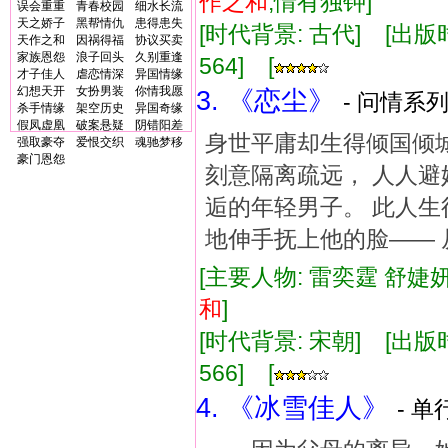
作
之和
,情有独钟]
误会重重
青春校园
细水长流
天之娇子
黑帮情仇
患得患失
[时代背景: 古代] [出版时间:
天作之和
因祸得福
协议买卖
家族恩怨
浪子回头
久别重逢
564] [
才子佳人
虐恋情深
异国情缘
幻想天开
女扮男装
你情我愿
3. 《恋尘》
- 问情系列
杀手情缘
架空历史
异国奇缘
假凤虚凰
破案悬疑
阴错阳差
身世平庸却生得倾国倾城
强取豪夺
爱恨交织
魂驰梦移
豪门恩怨
刻意隔离疏远， 人人避
逅的年轻男子。 此人生
地伸手抚上他的脸——
[主要人物: 雷奕霆 舒婕妍
和
]
[时代背景: 宋朝] [出版时间:
566] [
4. 《冰雪佳人》
- 单