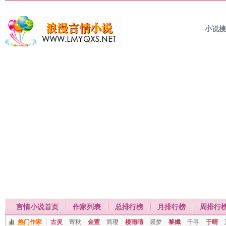
小说
言情小说首页
作家列表
总排行榜
月排行榜
周排行
热门作家
古灵
寄秋
金萱
简璎
楼雨晴
裘梦
黎孅
千寻
于晴