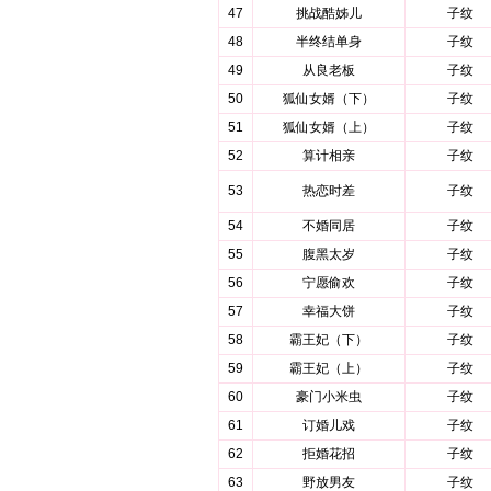
47
挑战酷姊儿
子纹
48
半终结单身
子纹
49
从良老板
子纹
50
狐仙女婿（下）
子纹
51
狐仙女婿（上）
子纹
52
算计相亲
子纹
53
热恋时差
子纹
54
不婚同居
子纹
55
腹黑太岁
子纹
56
宁愿偷欢
子纹
57
幸福大饼
子纹
58
霸王妃（下）
子纹
59
霸王妃（上）
子纹
60
豪门小米虫
子纹
61
订婚儿戏
子纹
62
拒婚花招
子纹
63
野放男友
子纹