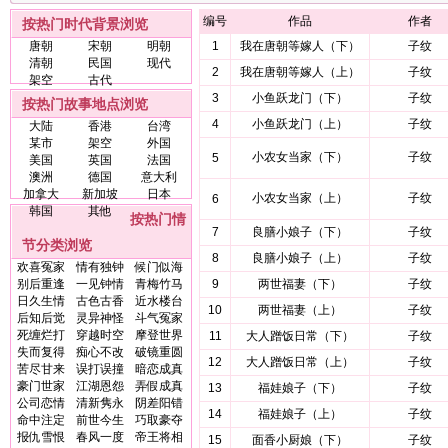
编号
作品
作者
按热门时代背景浏览
唐朝
宋朝
明朝
1
我在唐朝等嫁人（下）
子纹
清朝
民国
现代
2
我在唐朝等嫁人（上）
子纹
架空
古代
3
小鱼跃龙门（下）
子纹
按热门故事地点浏览
4
小鱼跃龙门（上）
子纹
大陆
香港
台湾
某市
架空
外国
小农女当家（下）
子纹
5
美国
英国
法国
澳洲
德国
意大利
加拿大
新加坡
日本
小农女当家（上）
子纹
6
韩国
其他
按热门情
7
良膳小娘子（下）
子纹
节分类浏览
8
良膳小娘子（上）
子纹
欢喜冤家
情有独钟
候门似海
别后重逢
一见钟情
青梅竹马
9
两世福妻（下）
子纹
日久生情
古色古香
近水楼台
10
两世福妻（上）
子纹
后知后觉
灵异神怪
斗气冤家
死缠烂打
穿越时空
摩登世界
11
大人蹭饭日常（下）
子纹
失而复得
痴心不改
破镜重圆
12
大人蹭饭日常（上）
子纹
苦尽甘来
误打误撞
暗恋成真
豪门世家
江湖恩怨
弄假成真
13
福娃娘子（下）
子纹
公司恋情
清新隽永
阴差阳错
14
福娃娘子（上）
子纹
命中注定
前世今生
巧取豪夺
报仇雪恨
春风一度
帝王将相
15
面香小厨娘（下）
子纹