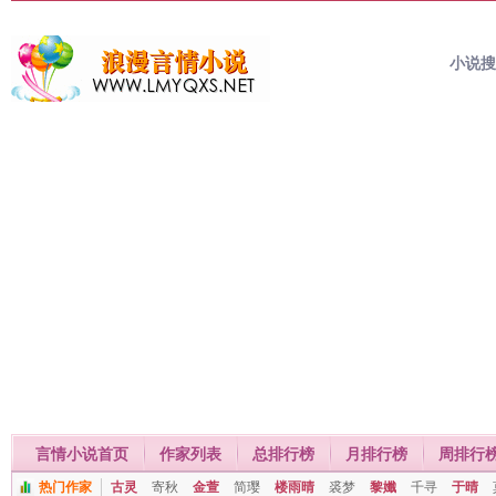
小说
言情小说首页
作家列表
总排行榜
月排行榜
周排行
热门作家
古灵
寄秋
金萱
简璎
楼雨晴
裘梦
黎孅
千寻
于晴