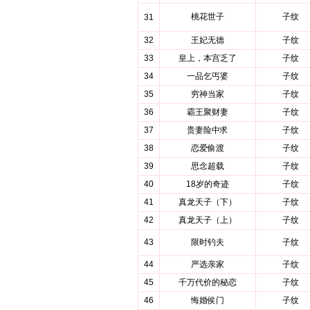
桃花世子
子纹
31
32
王妃无德
子纹
33
皇上，本宫乏了
子纹
34
一品乞丐婆
子纹
35
穷神当家
子纹
36
霸王聚财妻
子纹
37
贵妻险中求
子纹
38
恋爱偷渡
子纹
39
思念超载
子纹
40
18岁的奇迹
子纹
41
真龙天子（下）
子纹
42
真龙天子（上）
子纹
43
限时钓夫
子纹
44
严选亲家
子纹
45
千万代价的秘恋
子纹
46
悔婚侯门
子纹