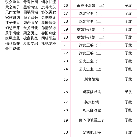
误会重重
青春校园
细水长流
16
面香小厨娘（上）
子纹
天之娇子
黑帮情仇
患得患失
天作之和
因祸得福
协议买卖
17
珠光宝妻（下）
子纹
家族恩怨
浪子回头
久别重逢
18
珠光宝妻（上）
子纹
才子佳人
虐恋情深
异国情缘
幻想天开
女扮男装
你情我愿
19
姑娘好想嫁（下）
子纹
杀手情缘
架空历史
异国奇缘
20
姑娘好想嫁（上）
子纹
假凤虚凰
破案悬疑
阴错阳差
强取豪夺
爱恨交织
魂驰梦移
21
甜食王爷（下）
子纹
豪门恩怨
22
甜食王爷（上）
子纹
23
招夫进宝（下）
子纹
24
招夫进宝（上）
子纹
刺客娇娘
子纹
25
娇妻似钱鼠
子纹
26
27
美夫如蝎
子纹
28
闲夫值万金
子纹
侯爷你被看上了
子纹
29
30
娶我吧王爷
子纹