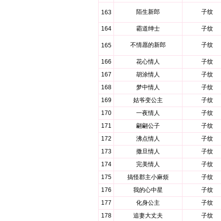
陌生新郎
子纹
163
164
霸道绅士
子纹
不情愿的新郎
子纹
165
166
花心情人
子纹
167
胡涂情人
子纹
168
梦中情人
子纹
169
姑爷变公主
子纹
170
一夜情人
子纹
171
翩翩公子
子纹
172
沸点情人
子纹
173
撒旦情人
子纹
174
完美情人
子纹
175
搞怪郡主小麻烦
子纹
176
我的心中星
子纹
177
化身公主
子纹
178
追妻大丈夫
子纹