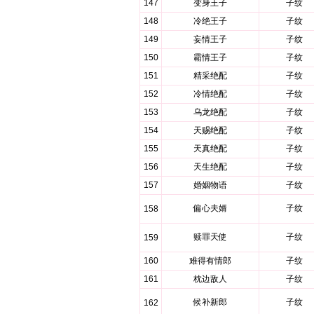
147
变身王子
子纹
148
冷绝王子
子纹
149
妄情王子
子纹
150
霸情王子
子纹
151
精采绝配
子纹
152
冷情绝配
子纹
153
乌龙绝配
子纹
154
天赐绝配
子纹
155
天真绝配
子纹
156
天生绝配
子纹
157
婚姻物语
子纹
偏心夫婿
子纹
158
赎罪天使
子纹
159
160
难得有情郎
子纹
161
枕边敌人
子纹
候补新郎
子纹
162