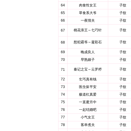
64
肉食性女王
子纹
65
草食系大爷
子纹
66
一夜情夫
子纹
桃花亲王～七巧针
子纹
67
怒犯霸爷～凝彩石
子纹
68
69
晚成良人
子纹
70
早熟娘子
子纹
秦记之宝～云罗杼
子纹
71
72
乞丐真有钱
子纹
73
医生保平安
子纹
74
极道杠真爱
子纹
75
一直蜜月中
子纹
76
一起结婚吧
子纹
77
小气女王
子纹
78
客串煮夫
子纹