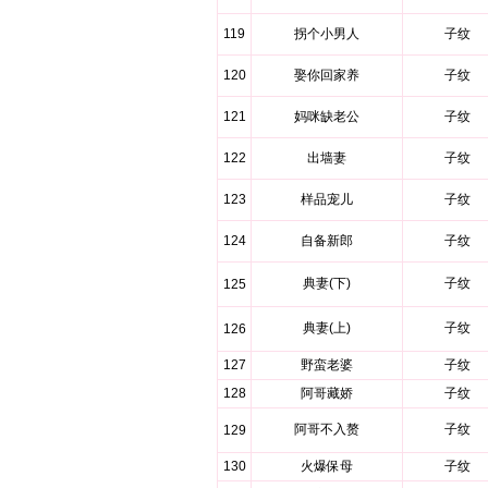
119
拐个小男人
子纹
120
娶你回家养
子纹
121
妈咪缺老公
子纹
122
出墙妻
子纹
123
样品宠儿
子纹
124
自备新郎
子纹
典妻(下)
子纹
125
典妻(上)
子纹
126
127
野蛮老婆
子纹
128
阿哥藏娇
子纹
阿哥不入赘
子纹
129
130
火爆保母
子纹