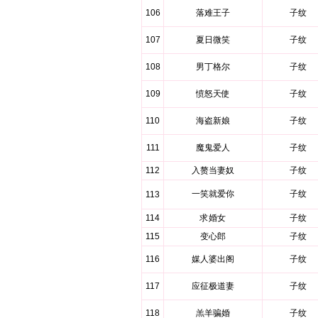
106
落难王子
子纹
107
夏日微笑
子纹
108
男丁格尔
子纹
109
愤怒天使
子纹
110
海盗新娘
子纹
111
魔鬼爱人
子纹
112
入赘当妻奴
子纹
一笑就爱你
子纹
113
114
求婚女
子纹
115
变心郎
子纹
116
媒人婆出阁
子纹
117
应征极道妻
子纹
118
羔羊骗婚
子纹