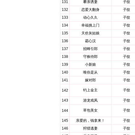
131
攀亲诱妻
子纹
132
恋爱大翻身
子纹
133
动心久久
子纹
134
幸福挑上门
子纹
135
天价灰姑娘
子纹
136
霸心汉
子纹
137
招蜂引郎
子纹
138
守株待郎
子纹
139
小新娘
子纹
140
唯你是从
子纹
141
嫁对郎
子纹
钓上金主
子纹
142
143
游龙戏凤
子纹
草包美女
子纹
144
145
亲爱的，钱拿来！
子纹
146
狩猎逃妻
子纹