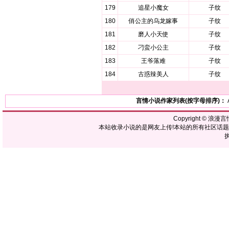
179
追星小魔女
子纹
180
俏公主的乌龙嫁事
子纹
181
磨人小天使
子纹
182
刁蛮小公主
子纹
183
王爷落难
子纹
184
古惑辣美人
子纹
言情小说作家列表(按字母排序)：
Copyright ©
浪漫言
本站收录小说的是网友上传!本站的所有社区话
执