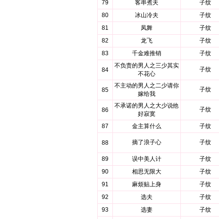
79
客串煮夫
子纹
80
冰山冷夫
子纹
81
凤舞
子纹
82
龙飞
子纹
83
千金难推销
子纹
不负责的男人之三少其实
子纹
84
不花心
不主动的男人之二少请你
子纹
85
嫁给我
不承诺的男人之大少说他
子纹
86
好寂寞
87
金主算什么
子纹
摘了浪子心
子纹
88
89
误中美人计
子纹
90
相思无限大
子纹
91
麻烦贴上身
子纹
92
选夫
子纹
93
选妻
子纹