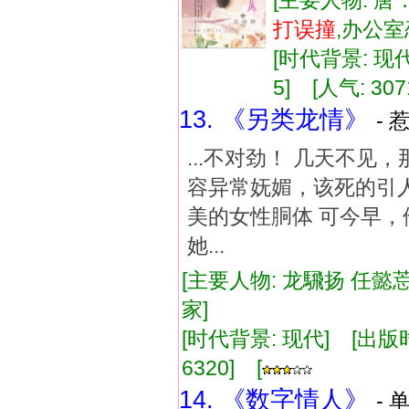
[主要人物: 唐
打误撞
,办公
[时代背景: 现代]
5] [人气: 307
13. 《另类龙情》
- 
...不对劲！ 几天不
容异常妩媚，该死的引
美的女性胴体 可今早，
她...
[主要人物: 龙騛扬 任懿莣
家]
[时代背景: 现代] [出版时间:
6320] [
14. 《数字情人》
- 