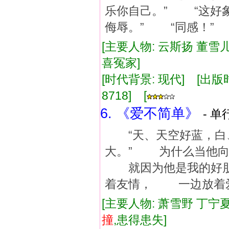
乐你自己。” “这好
侮辱。” “同感！” 
[主要人物: 云斯扬 董雪儿
喜冤家]
[时代背景: 现代] [出版时间:
8718] [
6. 《爱不简单》
- 单
“天、天空好蓝，白
大。” 为什么当他
就因为他是我的好朋
着友情， 一边放着
[主要人物: 萧雪野 丁宁夏
撞
,患得患失]