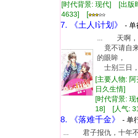
[时代背景: 现代] [出版时间:
4633] [
7. 《土人I计划》
- 
... 天
竟不请自来
的眼眸，
士别三日，
[主要人物: 阿
日久生情]
[时代背景: 现代
18] [人气: 3
8. 《落难千金》
- 单
... 君子报仇，十