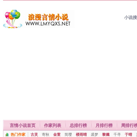
小说
言情小说首页
作家列表
总排行榜
月排行榜
周排行
热门作家
古灵
寄秋
金萱
简璎
楼雨晴
裘梦
黎孅
千寻
于晴