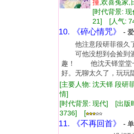
撞
,欢喜冤家
[时代背景: 现代
21] [人气: 7
10. 《碎心情咒》
- 
他注意段研菲很久了
可他没想到会捡到酒
趣！ 他沈天铎堂堂
好。无聊太久了，玩玩
[主要人物: 沈天铎 段研菲
情]
[时代背景: 现代] [出版时间:
3736] [
11. 《不再回首》
- 