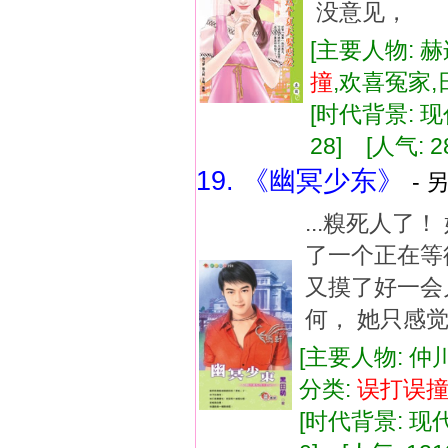
没意见， 可
[主要人物: 赫
撞
,欢喜冤家
[时代背景: 现代
28] [人气: 2
19. 《幽冥少东》
- 
...糗死人了
了一个正在等
又摸了好一会
何， 她只感觉
[主要人物: 仲
分类:
误打误
[时代背景: 现代]