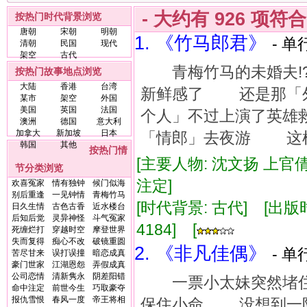
- 大约有
926
项符
按热门时代背景浏览
唐朝
宋朝
明朝
1. 《竹马郎君》
- 单
清朝
民国
现代
架空
古代
青梅竹马的未婚夫!
按热门故事地点浏览
大陆
香港
台湾
新鲜感了 还是那「外
某市
架空
外国
美国
英国
法国
个人」不过上演了英
澳洲
德国
意大利
加拿大
新加坡
日本
「情郎」去夜游 这样算
韩国
其他
按热门情
[主要人物: 沈文扬 上官倩
节分类浏览
注定]
欢喜冤家
情有独钟
候门似海
别后重逢
一见钟情
青梅竹马
[时代背景: 古代] [出版时间:
日久生情
古色古香
近水楼台
后知后觉
灵异神怪
斗气冤家
4184] [
死缠烂打
穿越时空
摩登世界
失而复得
痴心不改
破镜重圆
2. 《非凡佳偶》
- 单
苦尽甘来
误打误撞
暗恋成真
豪门世家
江湖恩怨
弄假成真
公司恋情
清新隽永
阴差阳错
一票小太妹突然堵住
命中注定
前世今生
巧取豪夺
报仇雪恨
春风一度
帝王将相
保住小命 没想到一