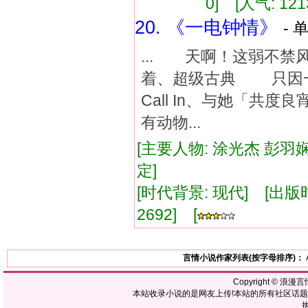
0] [人气: 121
20. 《一电钟情》
- 
... 天啊！这弱不
着、超级古典 只因
Call In、与她
有动物...
[主要人物: 涂光杰 彭羽娴
定]
[时代背景: 现代] [出版时间:
2692] [
言情小说作家列表(按字母排序)：
Copyright ©
浪漫言
本站收录小说的是网友上传!本站的所有社区话
执