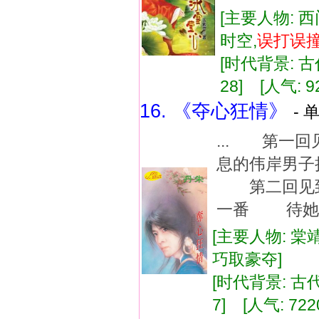
[主要人物: 西
时空,
误打误
[时代背景: 古代
28] [人气: 9
16. 《夺心狂情》
- 
... 第一
息的伟岸男子
第二回见到
一番 待她下
[主要人物: 棠
巧取豪夺]
[时代背景: 古代]
7] [人气: 722