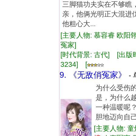
三脚猫功夫实在不够瞧
亲，他俩光明正大混进
他粗心大...
[主要人物: 慕容睿 欧阳翎
冤家]
[时代背景: 古代] [出版时间:
3234] [
9. 《无敌俏冤家》
-
为什么受伤的
是，为什么
一种温暖呢？
胆地迈向自
[主要人物: 童