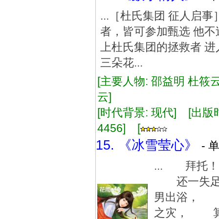
...［杜氏集团 征人启事］
者，皆可参加甄选 他不
上杜氏集团的拯救者 进
三朵花...
[主要人物: 邵益明 杜筱云
云]
[时代背景: 现代] [出版时间:
4456] [
15. 《冰雪莹心》
- 
... 拜
还一失足
男出浴， 
之灾， 算