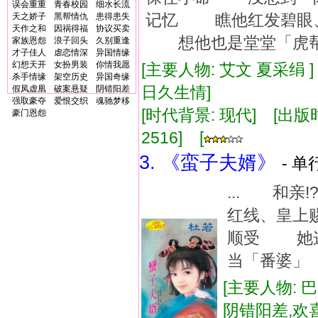
误会重重
青春校园
细水长流
记忆 瞧他红发碧眼、一
天之娇子
黑帮情仇
患得患失
天作之和
因祸得福
协议买卖
想他也是堂堂「虎帮」的
家族恩怨
浪子回头
久别重逢
才子佳人
虐恋情深
异国情缘
幻想天开
女扮男装
你情我愿
[主要人物: 艾文 夏采绢 
杀手情缘
架空历史
异国奇缘
日久生情]
假凤虚凰
破案悬疑
阴错阳差
强取豪夺
爱恨交织
魂驰梦移
[时代背景: 现代] [出版时间:
豪门恩怨
2516] [
3. 《蛮子夫婿》
- 单
... 和
红线、皇上
顺受 她这
当「番婆」
[主要人物: 
阴错阳差,欢