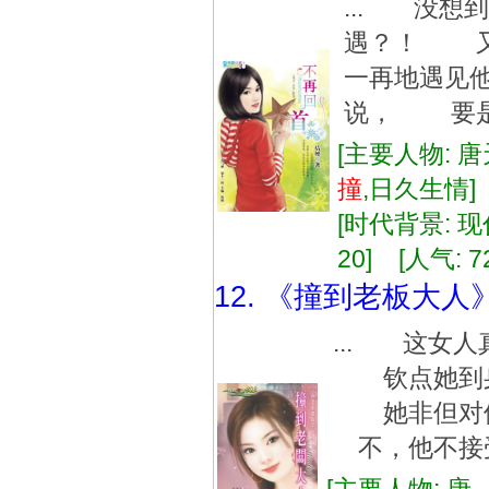
... 没
遇？！ 又
一再地遇见
说， 要是
[主要人物: 唐
撞
,日久生情
[时代背景: 现代
20] [人气: 7
12. 《撞到老板大人
... 这
钦点她到身
她非但对他
不，他不接受