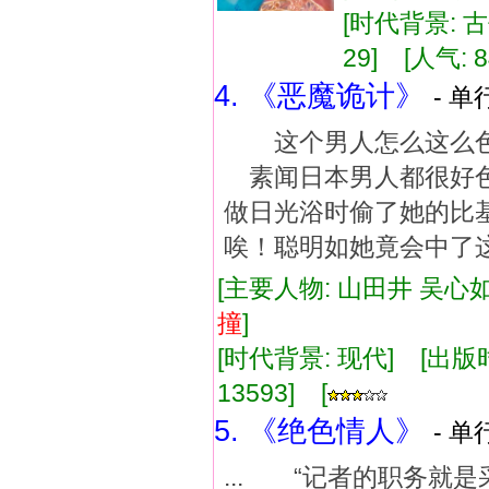
[时代背景: 古代
29] [人气: 8
4. 《恶魔诡计》
- 单
这个男人怎么这么色
素闻日本男人都很好
做日光浴时偷了她的
唉！聪明如她竟会中了
[主要人物: 山田井 吴心如
撞
]
[时代背景: 现代] [出版时间:
13593] [
5. 《绝色情人》
- 单
... “记者的职务就