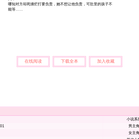
哪知对方却死缠烂打要负责，她不想让他负责，可肚里的孩子不
能等……
在线阅读
下载全本
加入收藏
小说系
01
男主
女主