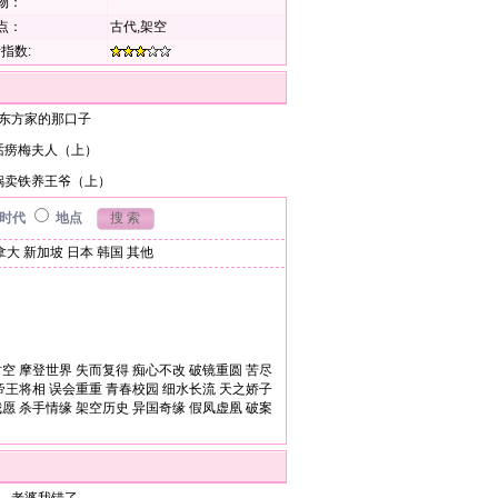
物：
点：
古代,架空
指数:
东方家的那口子
话痨梅夫人（上）
锅卖铁养王爷（上）
时代
地点
拿大
新加坡
日本
韩国
其他
时空
摩登世界
失而复得
痴心不改
破镜重圆
苦尽
帝王将相
误会重重
青春校园
细水长流
天之娇子
我愿
杀手情缘
架空历史
异国奇缘
假凤虚凰
破案