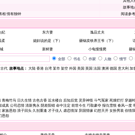
其他人
故事地
将相
情有独钟
阅读参考
为妃
东方妻
逸品丈夫
温柔
媳妇说的是（下）
砸锅卖铁养王爷（下）
城
新鲜妻
小龟慢慢爬
砸
全部
书名
作家
人物
情节
古代
故事地点：
大陆
香港
台湾
某市
架空
外国
美国
英国
法国
澳洲
德国
意大利
加
情
青梅竹马
日久生情
古色古香
近水楼台
后知后觉
灵异神怪
斗气冤家
死缠烂打
穿越
假成真
公司恋情
清新隽永
阴差阳错
命中注定
前世今生
巧取豪夺
报仇雪恨
春风一度
卖
家族恩怨
浪子回头
久别重逢
才子佳人
虐恋情深
异国情缘
幻想天开
女扮男装
你情
门恩怨