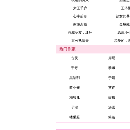
枕边的男人
温柔怒
肃王千岁
王爷
心疼前妻
欲女的暴
谢绝离婚
金屋藏
总裁室友，坏坏
总裁小
五分熟情夫
亲爱的，
热门作家
古灵
席绢
千寻
黎孅
黑洁明
于晴
蔡小雀
艾佟
梅贝儿
馥梅
子澄
湛露
楼采凝
简薰