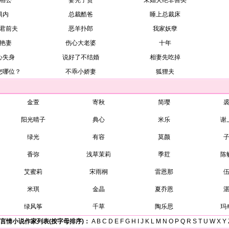
相公
妻凭子贵
未婚夫绝非善类
惧内
总裁酷爸
睡上总裁床
君前夫
恶羊扑郎
我家妖孽
艳妻
伤心大老婆
十年
心失身
说好了不结婚
相妻先吃掉
您哪位？
不乖小娇妻
狐狸夫
金萱
寄秋
简璎
阳光晴子
典心
米乐
谢
绿光
有容
莫颜
香弥
浅草茉莉
季荭
陈
艾蜜莉
宋雨桐
雷恩那
米琪
金晶
夏乔恩
绿风筝
千草
陶乐思
玛
言情小说作家列表(按字母排序)：
A
B
C
D
E
F
G
H
I
J
K
L
M
N
O
P
Q
R
S
T
U
W
X
Y