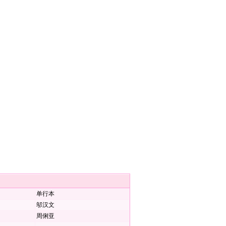
单行本
邬汉文
周俐亚