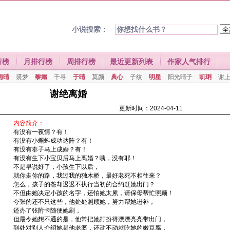
小说搜索：
行榜
月排行榜
周排行榜
最近更新列表
作家人气排行
雨晴
裘梦
黎孅
千寻
于晴
莫颜
典心
子纹
明星
阳光晴子
凯琍
谢
谢绝离婚
更新时间：2024-04-11
内容简介：
有没有一夜情？有！
有没有小蝌蚪成功达阵？有！
有没有奉子马上成婚？有！
有没有生下小宝贝后马上离婚？咦，没有耶！
不是早说好了，小孩生下以后，
就你走你的路，我过我的独木桥，最好老死不相往来？
怎么，孩子的爸却迟迟不执行当初的合约赶她出门？
不但由她决定小孩的名字，还怕她太累，请保母帮忙照顾！
夸张的还不只这些，他处处照顾她，努力帮她进补，
还办了张附卡随便她刷，
但最令她想不通的是，他常把她打扮得漂漂亮亮带出门，
到处对别人介绍她是他老婆，还动不动就吃她的嫩豆腐，