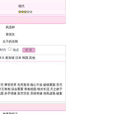
现代
风流种
资优生
太子的丑闻
时代
地点
拿大
新加坡
日本
韩国
其他
时空
摩登世界
失而复得
痴心不改
破镜重圆
苦尽
帝王将相
误会重重
青春校园
细水长流
天之娇子
我愿
杀手情缘
架空历史
异国奇缘
假凤虚凰
破案