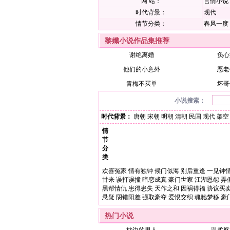
网 站：
言情小说
时代背景：
现代
情节分类：
春风一度
黎孅小说作品集推荐
谢绝离婚
负心
他们的小意外
恶老
青梅不买单
坏哥
小说搜索：
时代背景：
唐朝
宋朝
明朝
清朝
民国
现代
架空
情
节
分
类
欢喜冤家
情有独钟
候门似海
别后重逢
一见钟
甘来
误打误撞
暗恋成真
豪门世家
江湖恩怨
弄
黑帮情仇
患得患失
天作之和
因祸得福
协议买
悬疑
阴错阳差
强取豪夺
爱恨交织
魂驰梦移
豪
热门小说