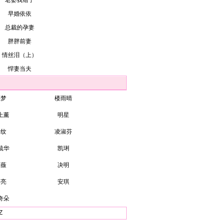
老婆我错了
早婚依依
总裁的孕妻
胖胖前妻
情丝泪（上）
悍妻当夫
裘梦
楼雨晴
上薰
明星
子纹
凌淑芬
毓华
凯琍
伍薇
决明
湛亮
安琪
奇朵
Z