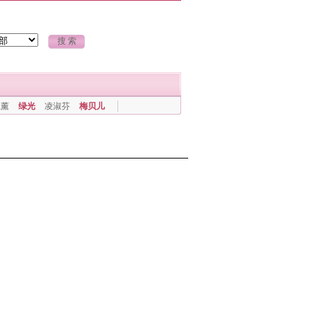
上薰
绿光
凌淑芬
梅贝儿