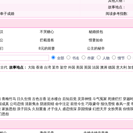
其他人物：
故事地点：
奉子成婚
阅读参考指数:
汉
不哭糖心
秘婚抓包
公
拦截逃爸
惜妻如命
们
8元的前妻
公主的秘辛
全部
书名
作家
人物
情节
古代
故事地点：
大陆
香港
台湾
某市
架空
外国
美国
英国
法国
澳洲
德国
意大利
加
情
青梅竹马
日久生情
古色古香
近水楼台
后知后觉
灵异神怪
斗气冤家
死缠烂打
穿越
假成真
公司恋情
清新隽永
阴差阳错
命中注定
前世今生
巧取豪夺
报仇雪恨
春风一度
卖
家族恩怨
浪子回头
久别重逢
才子佳人
虐恋情深
异国情缘
幻想天开
女扮男装
你情
门恩怨