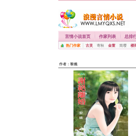
言情小说首页
作家列表
总排
热门作家
古灵
寄秋
金萱
简璎
楼
作者：
黎孅