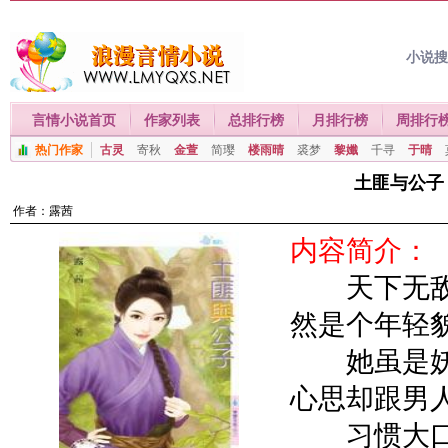
小说
言情小说首页
作家列表
总排行榜
月排行榜
周排行
热门作家
古灵
寄秋
金萱
简璎
楼雨晴
裘梦
黎孅
千寻
于晴
土匪与公子
作者：
露茜
内容简介：
天下无敌
然是个年轻
她虽是妖
心思却跟男
习惯大口