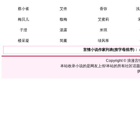
蔡小雀
艾佟
香弥
浅
梅贝儿
馥梅
艾蜜莉
子澄
湛露
米琪
楼采凝
简薰
绿风筝
言情小说作家列表(按字母排序)：
Copyright ©
浪漫言
本站收录小说的是网友上传!本站的所有社区话
执