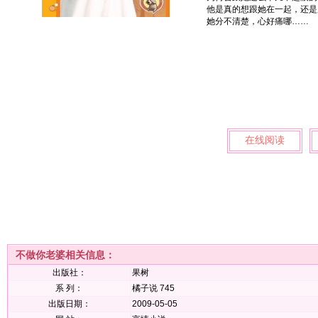
他是真的想跟她在一起，还是
她分不清楚，心好痛哪……
在线阅读
不做你老婆相关信息：
出版社：
果树
系 列：
橘子说 745
出版日期：
2009-05-05