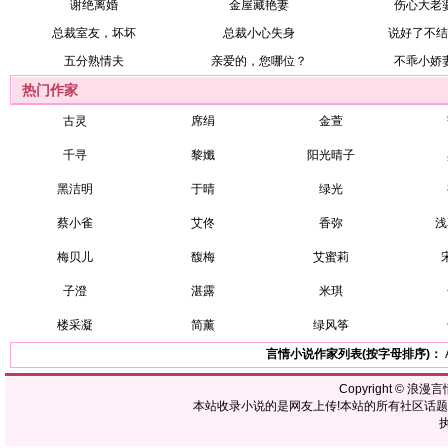
谢绝离婚
金屋藏艳妻
伤心大老
总裁室友，坏坏
总裁小心失身
说好了不结
五分熟情夫
亲爱的，您哪位？
不乖小娇
热门作家
古灵
席绢
金萱
千寻
黎孅
阳光晴子
黑洁明
于晴
绿光
蔡小雀
艾佟
香弥
浅
梅贝儿
馥梅
艾蜜莉
子澄
湛露
米琪
楼采凝
简薰
绿风筝
言情小说作家列表(按字母排序)：
Copyright ©
浪漫言
本站收录小说的是网友上传!本站的所有社区话
执