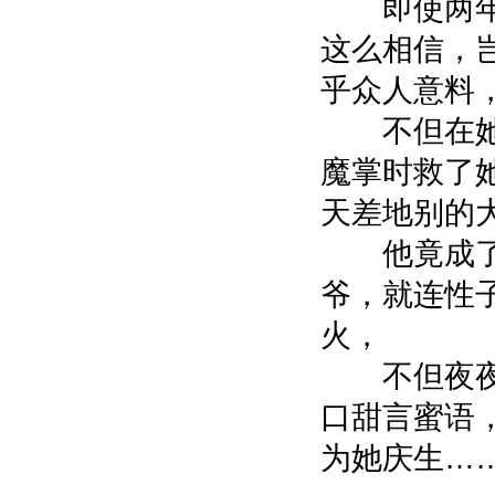
即使两年
这么相信，
乎众人意料
不但在她
魔掌时救了
天差地别的
他竟成了
爷，就连性
火，
不但夜夜
口甜言蜜语
为她庆生…