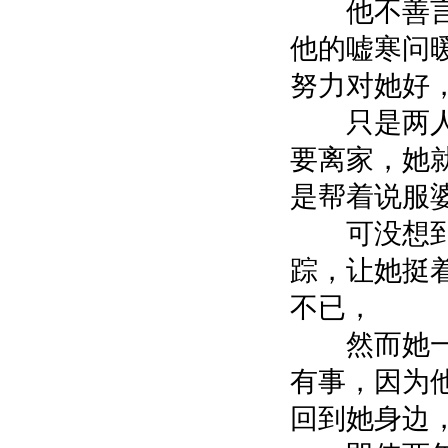
他不善言
他的嘘寒问
努力对她好
只是两人
要离家，她
是帮着说服
可没想到
踪，让她挺
不已，
然而她一
有事，因为
回到她身边