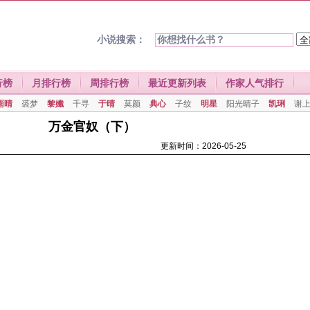
小说搜索：
行榜
月排行榜
周排行榜
最近更新列表
作家人气排行
雨晴
裘梦
黎孅
千寻
于晴
莫颜
典心
子纹
明星
阳光晴子
凯琍
谢
万金官奴（下）
更新时间：2026-05-25