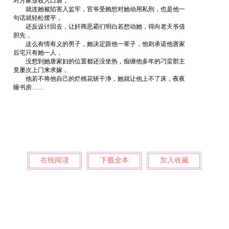
对方家业收入口袋，
就连她被陷害入监牢，官爷受贿想对她动用私刑，也是他一
句话就轻松摆平，
还反设计回去，让奸商恶霸们明白若想动她，得向老天爷借
胆先，
这么有情有义的男子，她决定跟他一辈子，他则承诺他唐家
后宅只有她一人，
没想到她唐家妇的位置都还没坐热，痴缠他多年的刁蛮郡主
竟屡次上门来求嫁，
他若不将他自己的烂桃花斩干净，她就让他上不了床，夜夜
睡书房……
在线阅读
下载全本
加入收藏