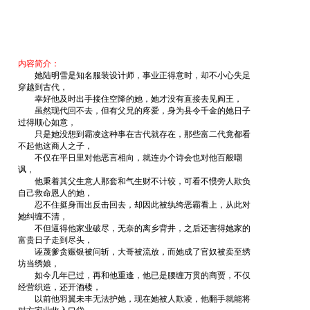
内容简介：
她陆明雪是知名服装设计师，事业正得意时，却不小心失足
穿越到古代，
幸好他及时出手接住空降的她，她才没有直接去见阎王，
虽然现代回不去，但有父兄的疼爱，身为县令千金的她日子
过得顺心如意，
只是她没想到霸凌这种事在古代就存在，那些富二代竟都看
不起他这商人之子，
不仅在平日里对他恶言相向，就连办个诗会也对他百般嘲
讽，
他秉着其父生意人那套和气生财不计较，可看不惯旁人欺负
自己救命恩人的她，
忍不住挺身而出反击回去，却因此被纨绔恶霸看上，从此对
她纠缠不清，
不但逼得他家业破尽，无奈的离乡背井，之后还害得她家的
富贵日子走到尽头，
诬蔑爹贪赈银被问斩，大哥被流放，而她成了官奴被卖至绣
坊当绣娘，
如今几年已过，再和他重逢，他已是腰缠万贯的商贾，不仅
经营织造，还开酒楼，
以前他羽翼未丰无法护她，现在她被人欺凌，他翻手就能将