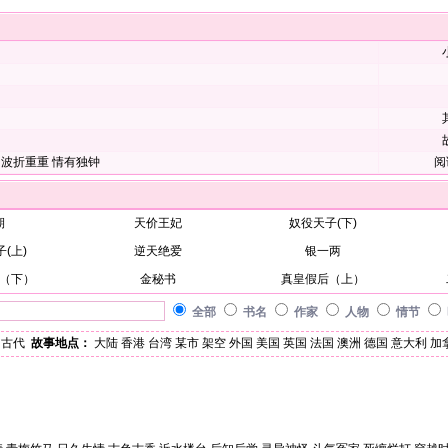
波折重重
情有独钟
阅
期
天价王妃
奴役天子(下)
(上)
逆天绝爱
银一两
（下）
金秘书
真皇假后（上）
全部
书名
作家
人物
情节
古代
故事地点：
大陆
香港
台湾
某市
架空
外国
美国
英国
法国
澳洲
德国
意大利
加