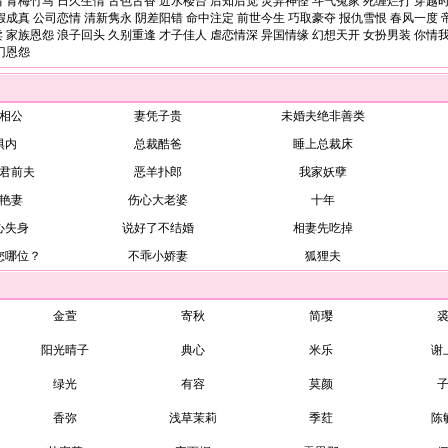
情
青梅竹马
日久生情
古色古香
近水楼台
后知后觉
灵异神怪
斗气冤家
死缠烂打
穿越
假成真
公司恋情
清新隽永
阴差阳错
命中注定
前世今生
巧取豪夺
报仇雪恨
春风一度
卖
家族恩怨
浪子回头
久别重逢
才子佳人
虐恋情深
异国情缘
幻想天开
女扮男装
你情
门恩怨
相公
妻凭子贵
未婚夫绝非善类
惧内
总裁酷爸
睡上总裁床
君前夫
恶羊扑郎
我家妖孽
艳妻
伤心大老婆
十年
心失身
说好了不结婚
相妻先吃掉
您哪位？
不乖小娇妻
狐狸夫
金萱
寄秋
简璎
阳光晴子
典心
米乐
谢
绿光
有容
莫颜
香弥
浅草茉莉
季荭
陈