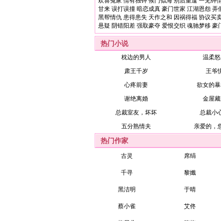
欢喜冤家
情有独钟
候门似海
别后重逢
一见钟
甘来
误打误撞
暗恋成真
豪门世家
江湖恩怨
弄
黑帮情仇
患得患失
天作之和
因祸得福
协议买
悬疑
阴错阳差
强取豪夺
爱恨交织
魂驰梦移
豪
热门小说
枕边的男人
温柔怒
肃王千岁
王爷
心疼前妻
欲女的暴
谢绝离婚
金屋藏
总裁室友，坏坏
总裁小
五分熟情夫
亲爱的，
热门作家
古灵
席绢
千寻
黎孅
黑洁明
于晴
蔡小雀
艾佟