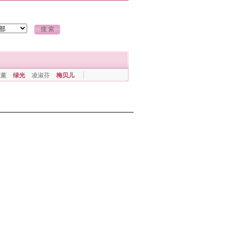
上薰
绿光
凌淑芬
梅贝儿