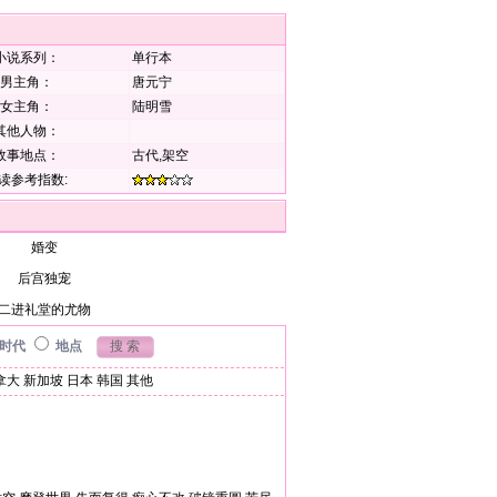
小说系列：
单行本
男主角：
唐元宁
女主角：
陆明雪
其他人物：
故事地点：
古代,架空
读参考指数:
婚变
后宫独宠
二进礼堂的尤物
时代
地点
拿大
新加坡
日本
韩国
其他