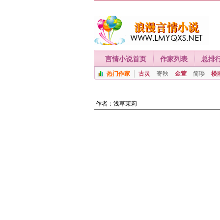
言情小说首页
作家列表
总排
热门作家
古灵
寄秋
金萱
简璎
楼
作者：
浅草茉莉