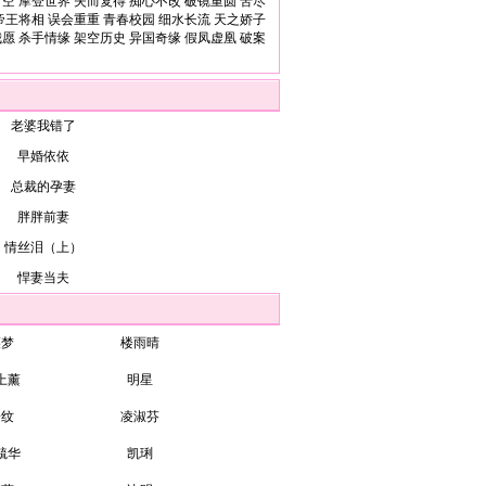
时空
摩登世界
失而复得
痴心不改
破镜重圆
苦尽
帝王将相
误会重重
青春校园
细水长流
天之娇子
我愿
杀手情缘
架空历史
异国奇缘
假凤虚凰
破案
老婆我错了
早婚依依
总裁的孕妻
胖胖前妻
情丝泪（上）
悍妻当夫
裘梦
楼雨晴
上薰
明星
子纹
凌淑芬
毓华
凯琍