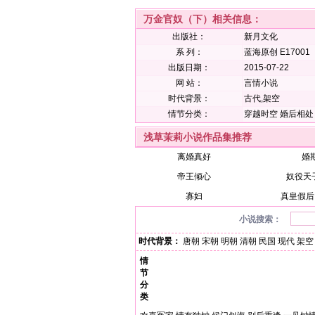
万金官奴（下）相关信息：
出版社：
新月文化
系 列：
蓝海原创 E17001
出版日期：
2015-07-22
网 站：
言情小说
时代背景：
古代,架空
情节分类：
穿越时空
婚后相处
浅草茉莉小说作品集推荐
离婚真好
婚
帝王倾心
奴役天子
寡妇
真皇假后
小说搜索：
时代背景：
唐朝
宋朝
明朝
清朝
民国
现代
架空
情
节
分
类