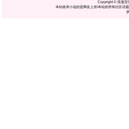
Copyright ©
浪漫言
本站收录小说的是网友上传!本站的所有社区话
执