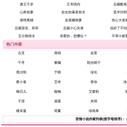
肃王千岁
王爷惧内
总裁酷爸
心疼前妻
欲女的暴君前夫
恶羊扑郎
谢绝离婚
金屋藏艳妻
伤心大老
总裁室友，坏坏
总裁小心失身
说好了不结
五分熟情夫
亲爱的，您哪位？
不乖小娇
热门作家
古灵
席绢
金萱
千寻
黎孅
阳光晴子
黑洁明
于晴
绿光
蔡小雀
艾佟
香弥
浅
梅贝儿
馥梅
艾蜜莉
子澄
湛露
米琪
楼采凝
简薰
绿风筝
言情小说作家列表(按字母排序)：