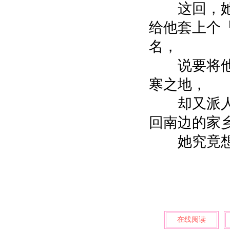
这回，她
给他套上个
名，
说要将他
寒之地，
却又派人
回南边的家
她究竟想
在线阅读