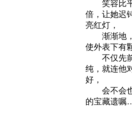
笑容比平
倍，让她迟
亮红灯，
渐渐地，
使外表下有
不仅先前
纯，就连他
好，
会不会也
的宝藏遗嘱