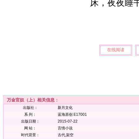
床，夜夜睡
在线阅读
万金官奴（上）相关信息：
出版社：
新月文化
系 列：
蓝海原创 E17001
出版日期：
2015-07-22
网 站：
言情小说
时代背景：
古代,架空