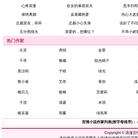
心疼前妻
欲女的暴君前夫
恶羊扑郎
谢绝离婚
金屋藏艳妻
伤心大老
总裁室友，坏坏
总裁小心失身
说好了不结
五分熟情夫
亲爱的，您哪位？
不乖小娇
热门作家
古灵
席绢
金萱
千寻
黎孅
阳光晴子
黑洁明
于晴
绿光
蔡小雀
艾佟
香弥
浅
梅贝儿
馥梅
艾蜜莉
子澄
湛露
米琪
楼采凝
简薰
绿风筝
言情小说作家列表(按字母排序)：
Copyright ©
浪漫言