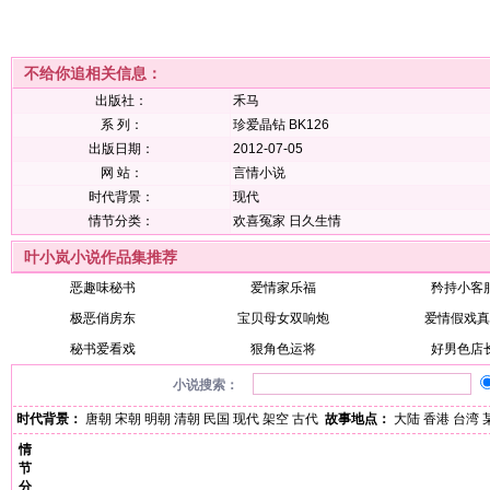
不给你追相关信息：
出版社：
禾马
系 列：
珍爱晶钻 BK126
出版日期：
2012-07-05
网 站：
言情小说
时代背景：
现代
情节分类：
欢喜冤家
日久生情
叶小岚小说作品集推荐
恶趣味秘书
爱情家乐福
矜持小客
极恶俏房东
宝贝母女双响炮
爱情假戏真
秘书爱看戏
狠角色运将
好男色店
小说搜索：
时代背景：
唐朝
宋朝
明朝
清朝
民国
现代
架空
古代
故事地点：
大陆
香港
台湾
情
节
分