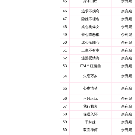
身不由己
余宛宛
45
46
追求不拐弯
余宛宛
47
隐姓不埋名
余宛宛
48
柔心擒爆女
余宛宛
49
善心降恶棍
余宛宛
50
冰心沁郎心
余宛宛
51
三生不有幸
余宛宛
52
漫游爱情海
余宛宛
53
ITALY 狂情曲
余宛宛
失恋万岁
余宛宛
54
心疼情动
余宛宛
55
56
不只玩玩
余宛宛
57
我行我素
余宛宛
58
保送入怀
余宛宛
59
干妹妹
余宛宛
60
双面律师
余宛宛