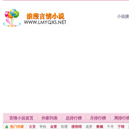
小说
言情小说首页
作家列表
总排行榜
月排行榜
周排行
热门作家
古灵
寄秋
金萱
简璎
楼雨晴
裘梦
黎孅
千寻
于晴