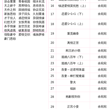
误会重重
青春校园
细水长流
天之娇子
黑帮情仇
患得患失
16
钱进爱情莫忧愁（上）
余宛宛
天作之和
因祸得福
协议买卖
家族恩怨
浪子回头
久别重逢
恋爱1+1=1（下）
余宛宛
17
才子佳人
虐恋情深
异国情缘
幻想天开
女扮男装
你情我愿
恋爱1+1=1（上）
余宛宛
18
杀手情缘
架空历史
异国奇缘
假凤虚凰
破案悬疑
阴错阳差
19
重觅幽香
余宛宛
强取豪夺
爱恨交织
魂驰梦移
豪门恩怨
20
离情正苦
余宛宛
21
阎王的小萌
余宛宛
22
逃婚八百年（下）
余宛宛
23
逃婚八百年（上）
余宛宛
24
吾妻～还君明珠篇
余宛宛
25
吾妻～棒打鸳鸯篇
余宛宛
26
娶夫
余宛宛
27
福妖
余宛宛
抱歉咬到你
余宛宛
28
正宫小妾
余宛宛
29