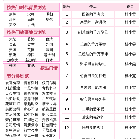
编号
作品
作者
按热门时代背景浏览
唐朝
宋朝
明朝
1
回锅的再考虑
桂小雯
清朝
民国
现代
2
亲爱的，谢谢你
桂小雯
架空
古代
按热门故事地点浏览
3
副总裁的千万孕母
桂小雯
大陆
香港
台湾
4
总监的千万嫩妻
桂小雯
某市
架空
外国
美国
英国
法国
5
总经理的千万床伴
桂小雯
澳洲
德国
意大利
加拿大
新加坡
日本
6
温柔男岂能放过
桂小雯
韩国
其他
按热门情
节分类浏览
7
心善男决定打包
桂小雯
欢喜冤家
情有独钟
候门似海
8
单纯男干脆内用
桂小雯
别后重逢
一见钟情
青梅竹马
日久生情
古色古香
近水楼台
后知后觉
灵异神怪
斗气冤家
9
贴心男直接外带
桂小雯
死缠烂打
穿越时空
摩登世界
失而复得
痴心不改
破镜重圆
10
二手的爱不爱
桂小雯
苦尽甘来
误打误撞
暗恋成真
11
后来的先达阵
桂小雯
豪门世家
江湖恩怨
弄假成真
公司恋情
清新隽永
阴差阳错
恶男要调教！
桂小雯
12
命中注定
前世今生
巧取豪夺
报仇雪恨
春风一度
帝王将相