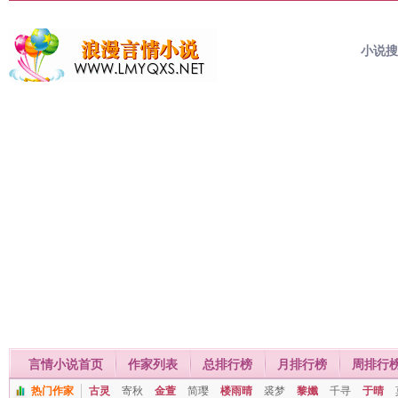
小说
言情小说首页
作家列表
总排行榜
月排行榜
周排行
热门作家
古灵
寄秋
金萱
简璎
楼雨晴
裘梦
黎孅
千寻
于晴