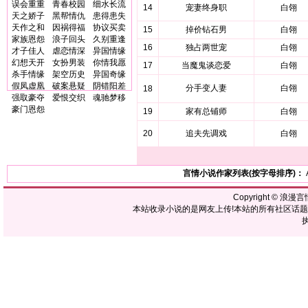
误会重重
青春校园
细水长流
14
宠妻终身职
白翎
天之娇子
黑帮情仇
患得患失
天作之和
因祸得福
协议买卖
15
掉价钻石男
白翎
家族恩怨
浪子回头
久别重逢
16
独占两世宠
白翎
才子佳人
虐恋情深
异国情缘
幻想天开
女扮男装
你情我愿
17
当魔鬼谈恋爱
白翎
杀手情缘
架空历史
异国奇缘
假凤虚凰
破案悬疑
阴错阳差
分手变人妻
白翎
18
强取豪夺
爱恨交织
魂驰梦移
豪门恩怨
19
家有总铺师
白翎
20
追夫先调戏
白翎
言情小说作家列表(按字母排序)：
Copyright ©
浪漫言
本站收录小说的是网友上传!本站的所有社区话
执