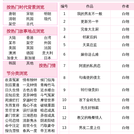
编号
作品
作者
按热门时代背景浏览
唐朝
宋朝
明朝
1
我的男友不一般
白翎
清朝
民国
现代
2
更新另一半
白翎
架空
古代
3
完食大主厨
白翎
按热门故事地点浏览
4
邻家后妈
白翎
大陆
香港
台湾
某市
架空
外国
5
天菜总监
白翎
美国
英国
法国
澳洲
德国
意大利
6
嫁你这么难
白翎
加拿大
新加坡
日本
韩国
其他
按热门情
7
阿渡的私房恋
白翎
节分类浏览
勾魂使的债主
白翎
8
欢喜冤家
情有独钟
候门似海
别后重逢
一见钟情
青梅竹马
转行做贵妇
白翎
日久生情
古色古香
近水楼台
9
后知后觉
灵异神怪
斗气冤家
10
攻下金砖先生
白翎
死缠烂打
穿越时空
摩登世界
失而复得
痴心不改
破镜重圆
11
先生好独裁
白翎
苦尽甘来
误打误撞
暗恋成真
豪门世家
江湖恩怨
弄假成真
教父的晚餐情人
白翎
12
公司恋情
清新隽永
阴差阳错
命中注定
前世今生
巧取豪夺
13
男友二度上任
白翎
报仇雪恨
春风一度
帝王将相