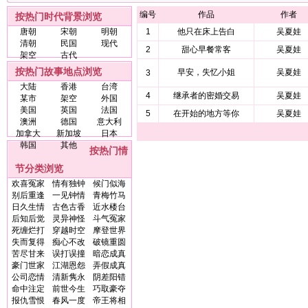
编号
作品
作者
按热门时代背景浏览
唐朝
宋朝
明朝
1
他只在床上告白
吴夏娃
清朝
民国
现代
2
甜心早餐常客
吴夏娃
架空
古代
按热门故事地点浏览
早安，失忆小姐
吴夏娃
3
大陆
香港
台湾
4
继承者的密婚交易
吴夏娃
某市
架空
外国
美国
英国
法国
5
在开始的地方等你
吴夏娃
澳洲
德国
意大利
加拿大
新加坡
日本
韩国
其他
按热门情
节分类浏览
欢喜冤家
情有独钟
候门似海
别后重逢
一见钟情
青梅竹马
日久生情
古色古香
近水楼台
后知后觉
灵异神怪
斗气冤家
死缠烂打
穿越时空
摩登世界
失而复得
痴心不改
破镜重圆
苦尽甘来
误打误撞
暗恋成真
豪门世家
江湖恩怨
弄假成真
公司恋情
清新隽永
阴差阳错
命中注定
前世今生
巧取豪夺
报仇雪恨
春风一度
帝王将相