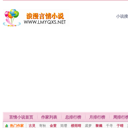
小说
言情小说首页
作家列表
总排行榜
月排行榜
周排行
热门作家
古灵
寄秋
金萱
简璎
楼雨晴
裘梦
黎孅
千寻
于晴