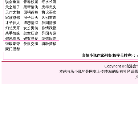
误会重重
青春校园
细水长流
天之娇子
黑帮情仇
患得患失
天作之和
因祸得福
协议买卖
家族恩怨
浪子回头
久别重逢
才子佳人
虐恋情深
异国情缘
幻想天开
女扮男装
你情我愿
杀手情缘
架空历史
异国奇缘
假凤虚凰
破案悬疑
阴错阳差
强取豪夺
爱恨交织
魂驰梦移
豪门恩怨
言情小说作家列表(按字母排序)：
Copyright ©
浪漫言
本站收录小说的是网友上传!本站的所有社区话
执