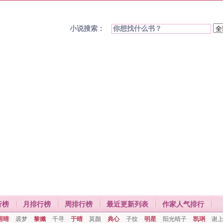
小说搜索：
行榜
月排行榜
周排行榜
最近更新列表
作家人气排行
雨晴
裘梦
黎孅
千寻
于晴
莫颜
典心
子纹
明星
阳光晴子
凯琍
谢