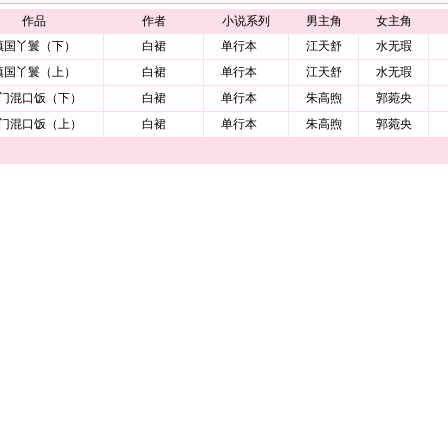
作品
作者
小说系列
男主角
女主角
镇国丫鬟（下）
白裙
单行本
江天舒
水无瑕
镇国丫鬟（上）
白裙
单行本
江天舒
水无瑕
门混口饭（下）
白裙
单行本
朱高煦
郭菀央
门混口饭（上）
白裙
单行本
朱高煦
郭菀央