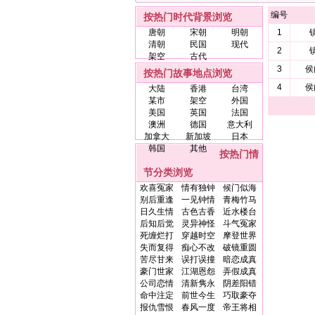
编号
按热门时代背景浏览
唐朝
宋朝
明朝
1
清朝
民国
现代
2
架空
古代
3
侯
按热门故事地点浏览
4
侯
大陆
香港
台湾
某市
架空
外国
美国
英国
法国
澳洲
德国
意大利
加拿大
新加坡
日本
韩国
其他
按热门情
节分类浏览
欢喜冤家
情有独钟
候门似海
别后重逢
一见钟情
青梅竹马
日久生情
古色古香
近水楼台
后知后觉
灵异神怪
斗气冤家
死缠烂打
穿越时空
摩登世界
失而复得
痴心不改
破镜重圆
苦尽甘来
误打误撞
暗恋成真
豪门世家
江湖恩怨
弄假成真
公司恋情
清新隽永
阴差阳错
命中注定
前世今生
巧取豪夺
报仇雪恨
春风一度
帝王将相