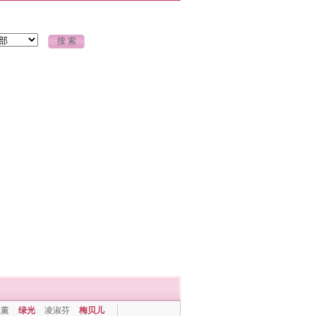
上薰
绿光
凌淑芬
梅贝儿