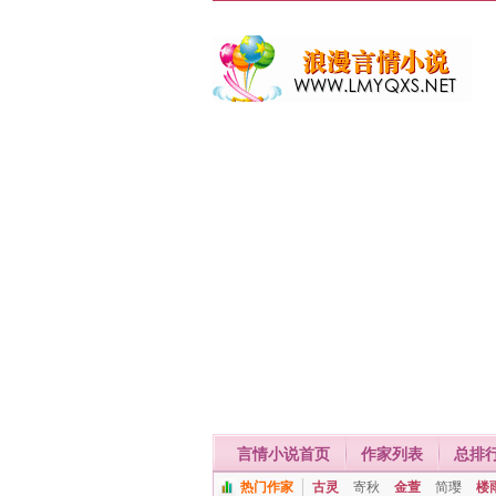
言情小说首页
作家列表
总排
热门作家
古灵
寄秋
金萱
简璎
楼