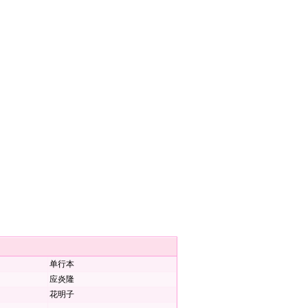
单行本
应炎隆
花明子