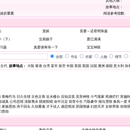
其他人物：
故事地点：
波折重重
阅读参考指数:
夫
宠姬
吾妻～还君明珠篇
年（下）
交易娘子
爱已满满
习题
真爱请再等一下
宝宝神医
全部
书名
作家
人物
情节
古代
故事地点：
大陆
香港
台湾
某市
架空
外国
美国
英国
法国
澳洲
德国
意大利
加
情
青梅竹马
日久生情
古色古香
近水楼台
后知后觉
灵异神怪
斗气冤家
死缠烂打
穿越
假成真
公司恋情
清新隽永
阴差阳错
命中注定
前世今生
巧取豪夺
报仇雪恨
春风一度
卖
家族恩怨
浪子回头
久别重逢
才子佳人
虐恋情深
异国情缘
幻想天开
女扮男装
你情
门恩怨