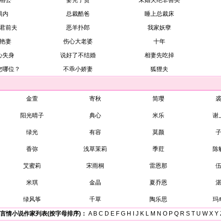
相公
妻凭子贵
未婚夫绝非善类
惧内
总裁酷爸
睡上总裁床
君前夫
恶羊扑郎
我家妖孽
艳妻
伤心大老婆
十年
心失身
说好了不结婚
相妻先吃掉
您哪位？
不乖小娇妻
狐狸夫
金萱
寄秋
简璎
阳光晴子
典心
米乐
谢
绿光
有容
莫颜
香弥
浅草茉莉
季荭
陈
艾蜜莉
宋雨桐
雷恩那
米琪
金晶
夏乔恩
绿风筝
千草
陶乐思
玛
言情小说作家列表(按字母排序)：
A
B
C
D
E
F
G
H
I
J
K
L
M
N
O
P
Q
R
S
T
U
W
X
Y